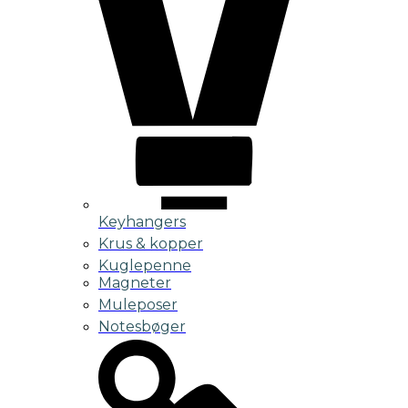
Keyhangers
Krus & kopper
Kuglepenne
Magneter
Muleposer
Notesbøger