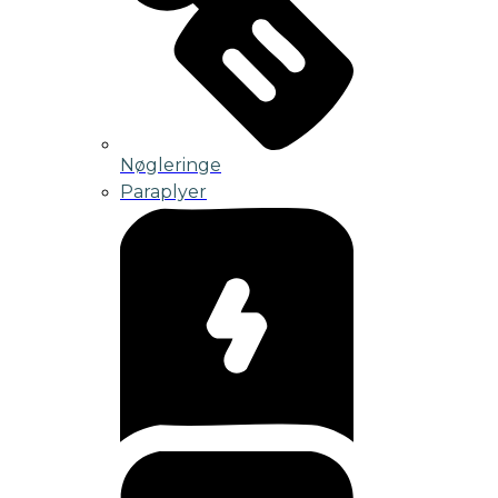
Nøgleringe
Paraplyer