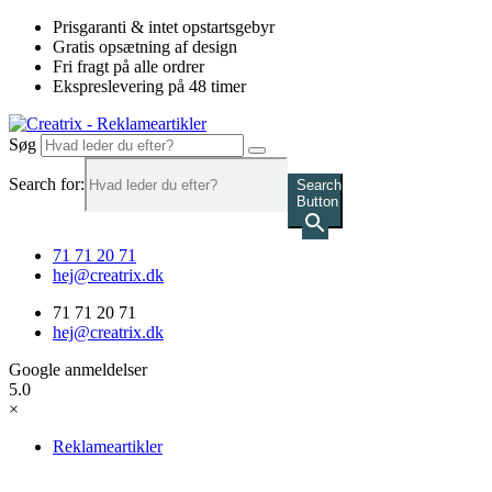
Videre
Prisgaranti & intet opstartsgebyr
til
Gratis opsætning af design
indhold
Fri fragt på alle ordrer
Ekspreslevering på 48 timer
Søg
Search for:
Search
Button
71 71 20 71
hej@creatrix.dk
71 71 20 71
hej@creatrix.dk
Google anmeldelser
5.0
×
Reklameartikler