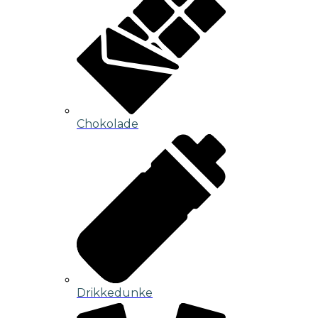
Chokolade
Drikkedunke