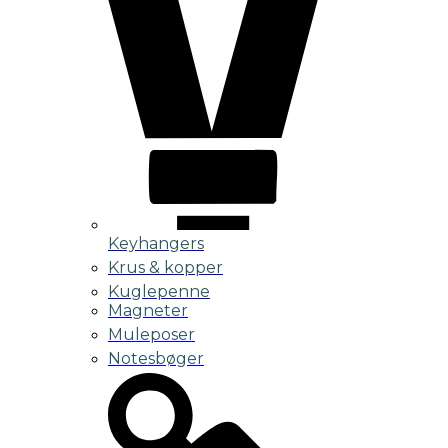
Keyhangers
Krus & kopper
Kuglepenne
Magneter
Muleposer
Notesbøger