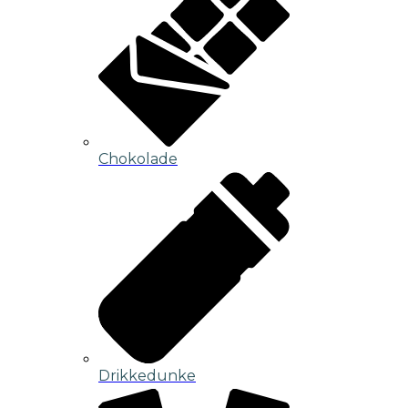
Chokolade
Drikkedunke