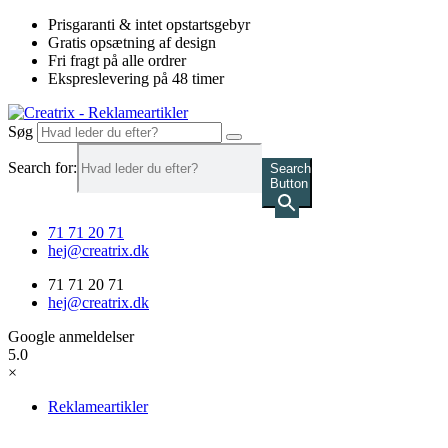
Videre
Prisgaranti & intet opstartsgebyr
til
Gratis opsætning af design
indhold
Fri fragt på alle ordrer
Ekspreslevering på 48 timer
Søg
Search for:
Search
Button
71 71 20 71
hej@creatrix.dk
71 71 20 71
hej@creatrix.dk
Google anmeldelser
5.0
×
Reklameartikler