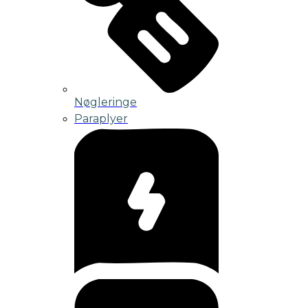
Nøgleringe
Paraplyer