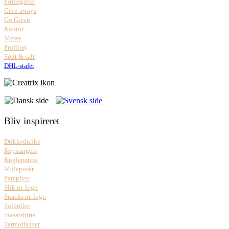
Firmagaver
Give-aways
Go Green
Kontor
Messe
Profiltøj
Sødt & salt
DHL-stafet
Bliv inspireret
Drikkedunke
Keyhangers
Kuglepenne
Muleposer
Paraplyer
Slik m. logo
Snacks m. logo
Solbriller
Sweatshirts
Termoflasker