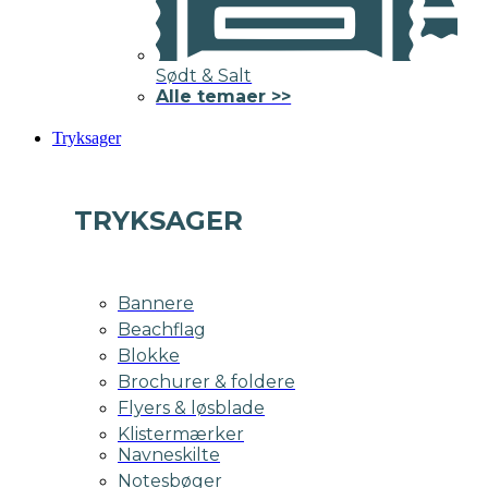
Sødt & Salt
Alle temaer >>
Tryksager
TRYKSAGER
Bannere
Beachflag
Blokke
Brochurer & foldere
Flyers & løsblade
Klistermærker
Navneskilte
Notesbøger