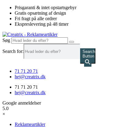
Videre
Prisgaranti & intet opstartsgebyr
til
Gratis opsætning af design
indhold
Fri fragt på alle ordrer
Ekspreslevering på 48 timer
Søg
Search for:
Search
Button
71 71 20 71
hej@creatrix.dk
71 71 20 71
hej@creatrix.dk
Google anmeldelser
5.0
×
Reklameartikler