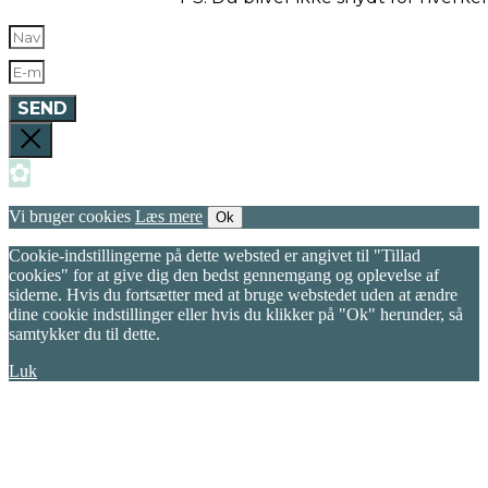
SEND
✿
Vi bruger cookies
Læs mere
Ok
Cookie-indstillingerne på dette websted er angivet til "Tillad
cookies" for at give dig den bedst gennemgang og oplevelse af
siderne. Hvis du fortsætter med at bruge webstedet uden at ændre
dine cookie indstillinger eller hvis du klikker på "Ok" herunder, så
samtykker du til dette.
Luk