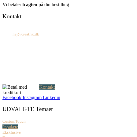
Vi betaler
fragten
på din bestilling
Kontakt
Tel: +45 7171 2071
Mail:
hej@creatrix.dk
Creatrix ApS
Falkoner Allé 1, 3.
DK-2000 Frederiksberg
CVR: 37 79 59 68
Åbningstider:
Mandag – fredag: 08.00 – 17.00
Kontakt
Facebook
Instagram
Linkedin
UDVALGTE Temaer
CustomTouch
Populære
Eksklusive