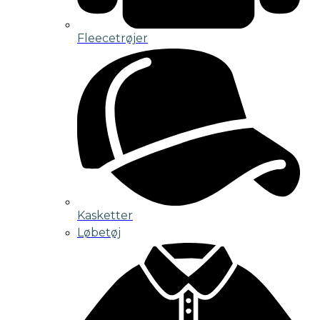
Fleecetrøjer
Kasketter
Løbetøj