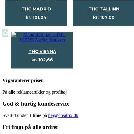
THC MADRID
THC TALLINN
kr.
101,04
kr.
167,00
✿
THC VIENNA
kr.
102,66
Vi garanterer prisen
På
alle
reklameartikler og profiltøj
God & hurtig kundeservice
Svartid under
1 time
på
hej@creatrix.dk
Fri fragt på alle ordrer