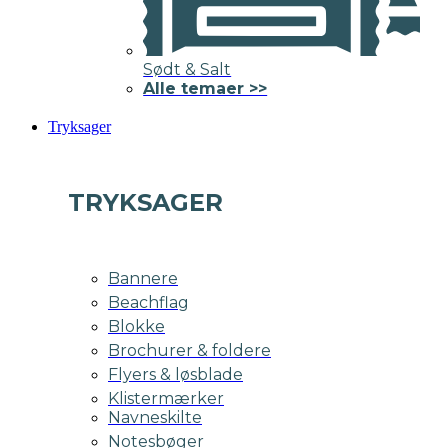
Sødt & Salt
Alle temaer >>
Tryksager
TRYKSAGER
Bannere
Beachflag
Blokke
Brochurer & foldere
Flyers & løsblade
Klistermærker
Navneskilte
Notesbøger