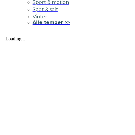
Sport & motion
Sødt & salt
Vinter
Alle temaer >>
Loading...