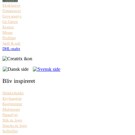
Eksklusive
Firmagaver
Give-aways
Go Green
Kontor
Messe
Profiltøj
Sødt & salt
DHL-stafet
Bliv inspireret
Drikkedunke
Keyhangers
Kuglepenne
Muleposer
Paraplyer
Slik m. logo
Snacks m. logo
Solbriller