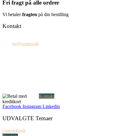
Fri fragt på alle ordrer
Vi betaler
fragten
på din bestilling
Kontakt
Tel: +45 7171 2071
Mail:
hej@creatrix.dk
Creatrix ApS
Falkoner Allé 1, 3.
DK-2000 Frederiksberg
CVR: 37 79 59 68
Åbningstider:
Mandag – fredag: 08.00 – 17.00
Kontakt
Facebook
Instagram
Linkedin
UDVALGTE Temaer
CustomTouch
Populære