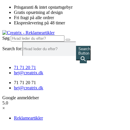
Videre
Prisgaranti & intet opstartsgebyr
til
Gratis opsætning af design
indhold
Fri fragt på alle ordrer
Ekspreslevering på 48 timer
Søg
Search for:
Search
Button
71 71 20 71
hej@creatrix.dk
71 71 20 71
hej@creatrix.dk
Google anmeldelser
5.0
×
Reklameartikler