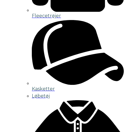
Fleecetrøjer
Kasketter
Løbetøj