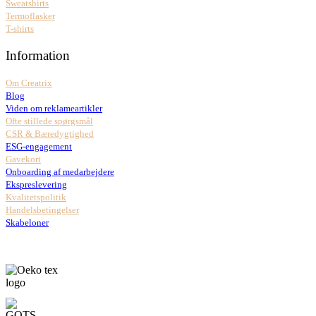
Sweatshirts
Termoflasker
T-shirts
Information
Om Creatrix
Blog
Viden om reklameartikler
Ofte stillede spørgsmål
CSR & Bæredygtighed
ESG-engagement
Gavekort
Onboarding af medarbejdere
Ekspreslevering
Kvalitetspolitik
Handelsbetingelser
Skabeloner