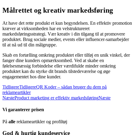
Målrettet og kreativ markedsføring
At have det rette produkt et kun begyndelsen. En effektiv promotion
kræver at virksomheden har en velstruktureret
markedsføringsstrategi. Vær kreativ i din tilgang til at promovere
produktet. Brug sociale medier, events eller influencer-samarbejder
til at nå ud til din målgruppe.
Skab en fortælling omkring produktet eller tilføj en unik vinkel, der
fanger dine kunders opmærksomhed. Ved at skabe en
følelsesmæssig forbindelse eller værdifulde minder omkring
produktet kan du styrke dit brands tilstedeværelse og øge
engagementet hos dine kunder.
Tidligere
Tidligere
QR Koder – sådan bruger du dem på
reklameartikler
Næste
Product marketing er effektiv markedsføring
Næste
Vi garanterer prisen
På
alle
reklameartikler og profiltøj
God & hurtig kundeservice