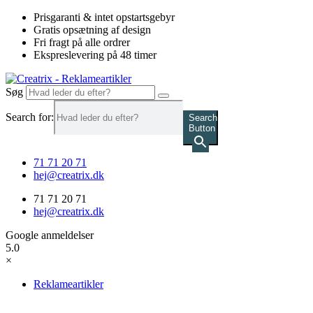
Videre
Prisgaranti & intet opstartsgebyr
til
Gratis opsætning af design
indhold
Fri fragt på alle ordrer
Ekspreslevering på 48 timer
Søg
Search for:
Search
Button
71 71 20 71
hej@creatrix.dk
71 71 20 71
hej@creatrix.dk
Google anmeldelser
5.0
×
Reklameartikler