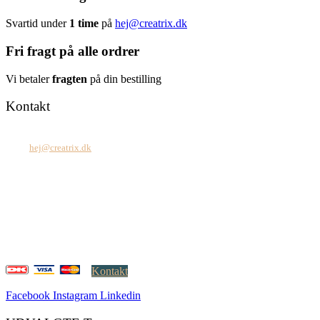
Svartid under
1 time
på
hej@creatrix.dk
Fri fragt på alle ordrer
Vi betaler
fragten
på din bestilling
Kontakt
Tel: +45 7171 2071
Mail:
hej@creatrix.dk
Creatrix ApS
Falkoner Allé 1, 3.
DK-2000 Frederiksberg
CVR: 37 79 59 68
Åbningstider:
Mandag – fredag: 08.00 – 17.00
Kontakt
Facebook
Instagram
Linkedin