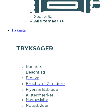
Sødt & Salt
Alle temaer >>
Tryksager
TRYKSAGER
Bannere
Beachflag
Blokke
Brochurer & foldere
Flyers & løsblade
Klistermærker
Navneskilte
Notesbøger