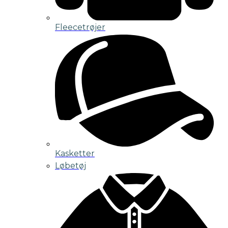
Fleecetrøjer
Kasketter
Løbetøj