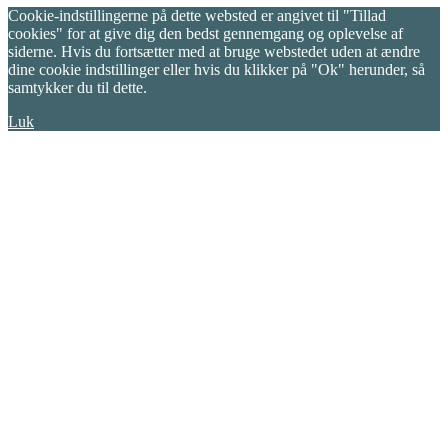
Cookie-indstillingerne på dette websted er angivet til "Tillad
cookies" for at give dig den bedst gennemgang og oplevelse af
siderne. Hvis du fortsætter med at bruge webstedet uden at ændre
dine cookie indstillinger eller hvis du klikker på "Ok" herunder, så
samtykker du til dette.
Luk