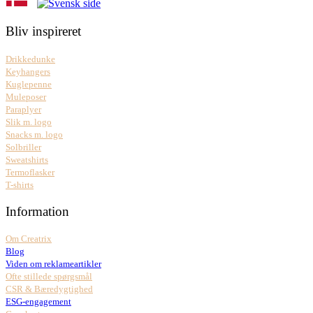
Bliv inspireret
Drikkedunke
Keyhangers
Kuglepenne
Muleposer
Paraplyer
Slik m. logo
Snacks m. logo
Solbriller
Sweatshirts
Termoflasker
T-shirts
Information
Om Creatrix
Blog
Viden om reklameartikler
Ofte stillede spørgsmål
CSR & Bæredygtighed
ESG-engagement