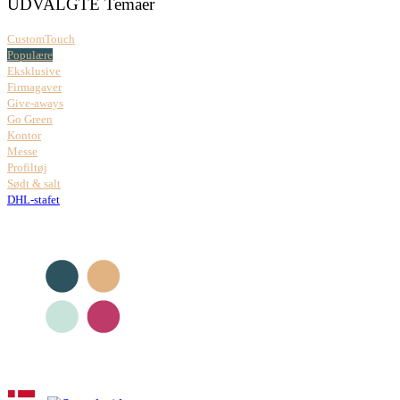
UDVALGTE Temaer
CustomTouch
Populære
Eksklusive
Firmagaver
Give-aways
Go Green
Kontor
Messe
Profiltøj
Sødt & salt
DHL-stafet