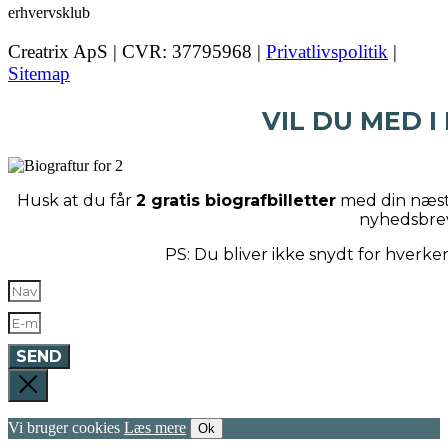
Creatrix ApS | CVR: 37795968 |
Privatlivspolitik
|
Sitemap
VIL DU MED I
Husk at du får
2 gratis biografbilletter
med din næste
nyhedsbre
PS: Du bliver ikke snydt for hverk
SEND
Vi bruger cookies
Læs mere
Ok