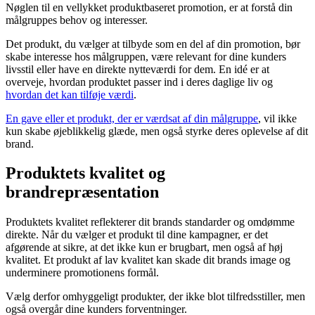
Nøglen til en vellykket produktbaseret promotion, er at forstå din
målgruppes behov og interesser.
Det produkt, du vælger at tilbyde som en del af din promotion, bør
skabe interesse hos målgruppen, være relevant for dine kunders
livsstil eller have en direkte nytteværdi for dem. En idé er at
overveje, hvordan produktet passer ind i deres daglige liv og
hvordan det kan tilføje værdi
.
En gave eller et produkt, der er værdsat af din målgruppe
, vil ikke
kun skabe øjeblikkelig glæde, men også styrke deres oplevelse af dit
brand.
Produktets kvalitet og
brandrepræsentation
Produktets kvalitet reflekterer dit brands standarder og omdømme
direkte. Når du vælger et produkt til dine kampagner, er det
afgørende at sikre, at det ikke kun er brugbart, men også af høj
kvalitet. Et produkt af lav kvalitet kan skade dit brands image og
underminere promotionens formål.
Vælg derfor omhyggeligt produkter, der ikke blot tilfredsstiller, men
også overgår dine kunders forventninger.