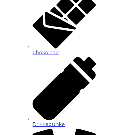
Chokolade
Drikkedunke