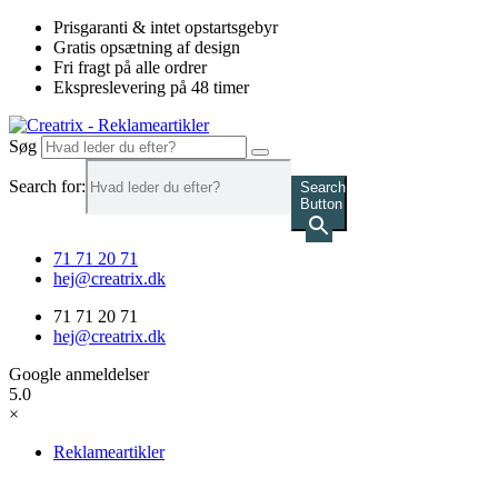
Videre
Prisgaranti & intet opstartsgebyr
til
Gratis opsætning af design
indhold
Fri fragt på alle ordrer
Ekspreslevering på 48 timer
Søg
Search for:
Search
Button
71 71 20 71
hej@creatrix.dk
71 71 20 71
hej@creatrix.dk
Google anmeldelser
5.0
×
Reklameartikler