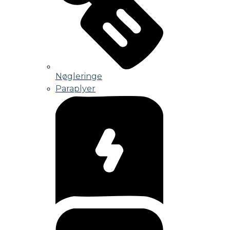
Nøgleringe
Paraplyer