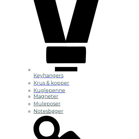
Keyhangers
Krus & kopper
Kuglepenne
Magneter
Muleposer
Notesbøger