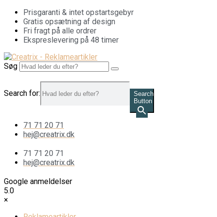
Videre
Prisgaranti & intet opstartsgebyr
til
Gratis opsætning af design
indhold
Fri fragt på alle ordrer
Ekspreslevering på 48 timer
Søg
Search for:
Search
Button
71 71 20 71
hej@creatrix.dk
71 71 20 71
hej@creatrix.dk
Google anmeldelser
5.0
×
Reklameartikler