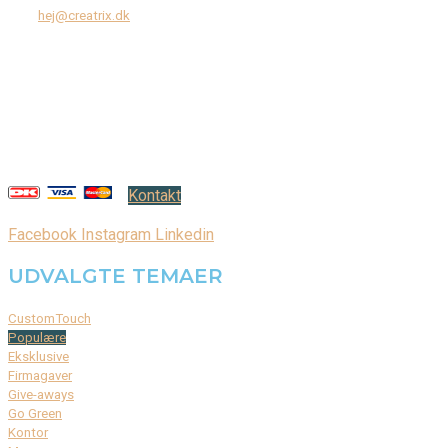
Mail:
hej@creatrix.dk
Creatrix ApS
Falkoner Allé 1, 3.
DK-2000 Frederiksberg
CVR: 37 79 59 68
Åbningstider:
Mandag – fredag: 08.00 – 17.00
Kontakt
Facebook
Instagram
Linkedin
UDVALGTE TEMAER
CustomTouch
Populære
Eksklusive
Firmagaver
Give-aways
Go Green
Kontor