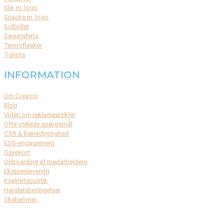
Slik m. logo
Snacks m. logo
Solbriller
Sweatshirts
Termoflasker
T-shirts
INFORMATION
Om Creatrix
Blog
Viden om reklameartikler
Ofte stillede spørgsmål
CSR & Bæredygtighed
ESG-engagement
Gavekort
Onboarding af medarbejdere
Ekspreslevering
Kvalitetspolitik
Handelsbetingelser
Skabeloner