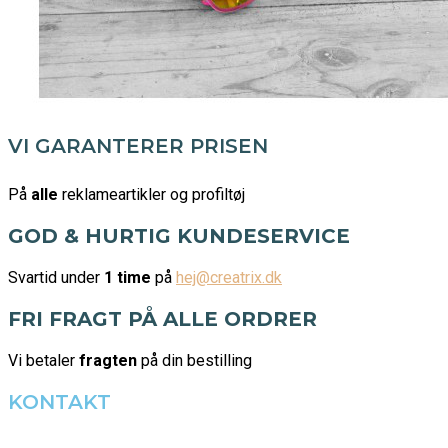
VI GARANTERER PRISEN
På
alle
reklameartikler og profiltøj
GOD & HURTIG KUNDESERVICE
Svartid under
1 time
på
hej@creatrix.dk
FRI FRAGT PÅ ALLE ORDRER
Vi betaler
fragten
på din bestilling
KONTAKT
Tel: +45 7171 2071