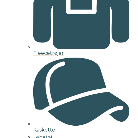
Fleecetrøjer
Kasketter
Løbetøj