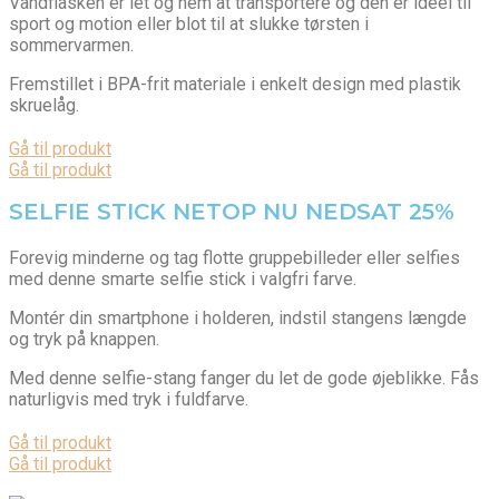
Vandflasken er let og nem at transportere og den er ideel til
sport og motion eller blot til at slukke tørsten i
sommervarmen.
Fremstillet i BPA-frit materiale i enkelt design med plastik
skruelåg.
Gå til produkt
Gå til produkt
SELFIE STICK NETOP NU NEDSAT 25%
Forevig minderne og tag flotte gruppebilleder eller selfies
med denne smarte selfie stick i valgfri farve.
Montér din smartphone i holderen, indstil stangens længde
og tryk på knappen.
Med denne selfie-stang fanger du let de gode øjeblikke. Fås
naturligvis med tryk i fuldfarve.
Gå til produkt
Gå til produkt