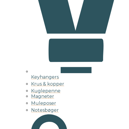
Keyhangers
Krus & kopper
Kuglepenne
Magneter
Muleposer
Notesbøger