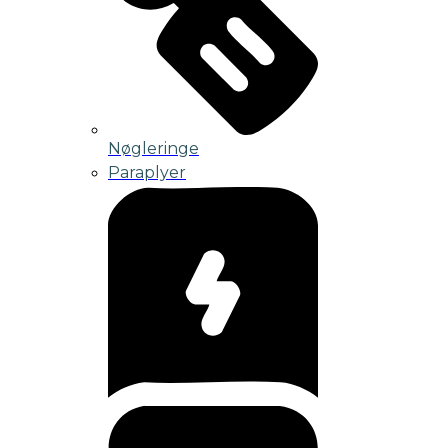
Nøgleringe
Paraplyer