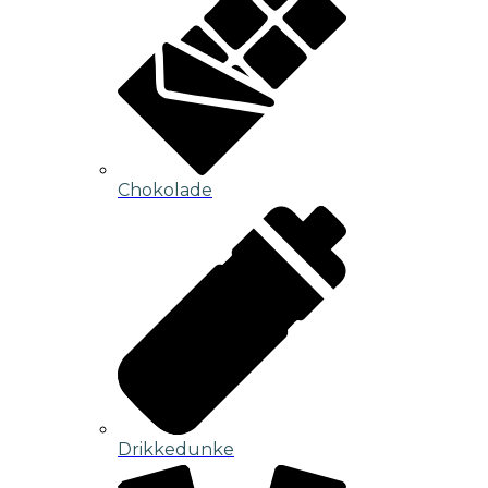
Chokolade
Drikkedunke