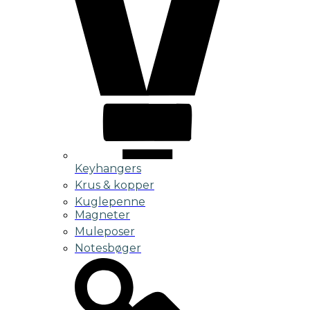
Keyhangers
Krus & kopper
Kuglepenne
Magneter
Muleposer
Notesbøger