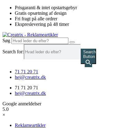
Videre
Prisgaranti & intet opstartsgebyr
til
Gratis opsætning af design
indhold
Fri fragt på alle ordrer
Ekspreslevering på 48 timer
Søg
Search for:
Search
Button
71 71 20 71
hej@creatrix.dk
71 71 20 71
hej@creatrix.dk
Google anmeldelser
5.0
×
Reklameartikler