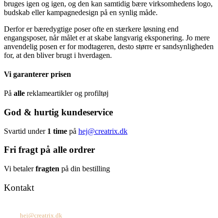
bruges igen og igen, og den kan samtidig bære virksomhedens logo,
budskab eller kampagnedesign på en synlig måde.
Derfor er bæredygtige poser ofte en stærkere løsning end
engangsposer, når målet er at skabe langvarig eksponering. Jo mere
anvendelig posen er for modtageren, desto større er sandsynligheden
for, at den bliver brugt i hverdagen.
Vi garanterer prisen
På
alle
reklameartikler og profiltøj
God & hurtig kundeservice
Svartid under
1 time
på
hej@creatrix.dk
Fri fragt på alle ordrer
Vi betaler
fragten
på din bestilling
Kontakt
Tel: +45 7171 2071
Mail:
hej@creatrix.dk