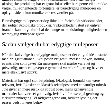
økologiske produkter, har et grønt fokus eller bare gerne vil tiltrække
yngre, miljøorienterede forbrugere, er bæredygtige muleposer en
oplagt måde at kommunikere deres værdier på.
Bæredygtige muleposer er dog ikke kun forbeholdt virksomheder,
der sælger økologiske produkter. Virksomheder i stort set enhver
branche kan drage fordel af de mange markedsføringsmuligheder, en
bæredygtig mulepose giver.
Sådan vælger du bæredygtige muleposer
Når du skal vælge bæredygtige muleposer, er det en god idé at starte
med brugssituationen. Skal posen bruges til messer, indkøb, kontor,
events eller som gave? En messepose skal måske være let og
prisvenlig, mens en gavepose gerne må være kraftigere og have et
mere eksklusivt udtryk.
Materialet har også stor betydning. Økologisk bomuld kan være
relevant, hvis I ønsker en klassisk tekstilpose med et naturligt udtryk.
Jute giver en mere rustik og robust pose, mens genanvendte
materialer kan være et godt valg, hvis I vil fokusere på genbrug og
cirkulær tankegang. Vi rådgiver gerne om, hvilken løsning der
passer bedst til jeres behov.