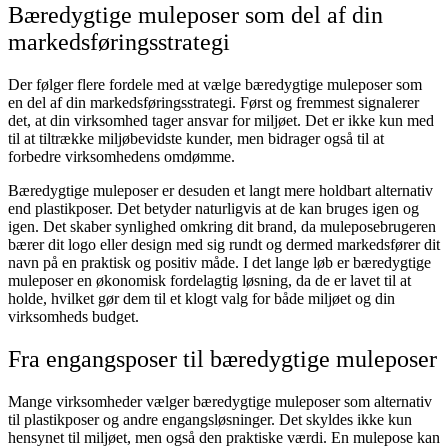
Bæredygtige muleposer som del af din
markedsføringsstrategi
Der følger flere fordele med at vælge bæredygtige muleposer som
en del af din markedsføringsstrategi. Først og fremmest signalerer
det, at din virksomhed tager ansvar for miljøet. Det er ikke kun med
til at tiltrække miljøbevidste kunder, men bidrager også til at
forbedre virksomhedens omdømme.
Bæredygtige muleposer er desuden et langt mere holdbart alternativ
end plastikposer. Det betyder naturligvis at de kan bruges igen og
igen. Det skaber synlighed omkring dit brand, da muleposebrugeren
bærer dit logo eller design med sig rundt og dermed markedsfører dit
navn på en praktisk og positiv måde. I det lange løb er bæredygtige
muleposer en økonomisk fordelagtig løsning, da de er lavet til at
holde, hvilket gør dem til et klogt valg for både miljøet og din
virksomheds budget.
Fra engangsposer til bæredygtige muleposer
Mange virksomheder vælger bæredygtige muleposer som alternativ
til plastikposer og andre engangsløsninger. Det skyldes ikke kun
hensynet til miljøet, men også den praktiske værdi. En mulepose kan