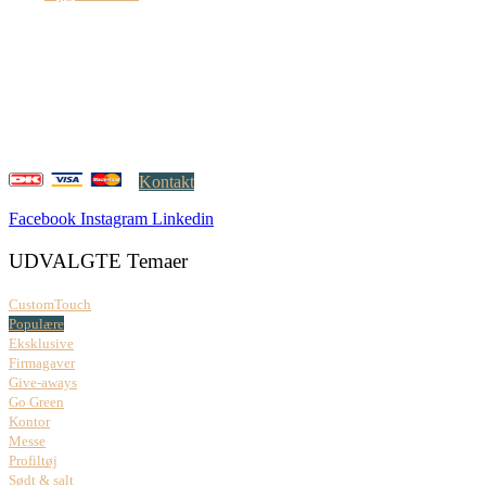
Creatrix ApS
Falkoner Allé 1, 3.
DK-2000 Frederiksberg
CVR: 37 79 59 68
Åbningstider:
Mandag – fredag: 08.00 – 17.00
Kontakt
Facebook
Instagram
Linkedin
UDVALGTE Temaer
CustomTouch
Populære
Eksklusive
Firmagaver
Give-aways
Go Green
Kontor
Messe
Profiltøj
Sødt & salt