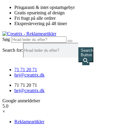
Videre
Prisgaranti & intet opstartsgebyr
til
Gratis opsætning af design
indhold
Fri fragt på alle ordrer
Ekspreslevering på 48 timer
Søg
Search for:
Search
Button
71 71 20 71
hej@creatrix.dk
71 71 20 71
hej@creatrix.dk
Google anmeldelser
5.0
×
Reklameartikler