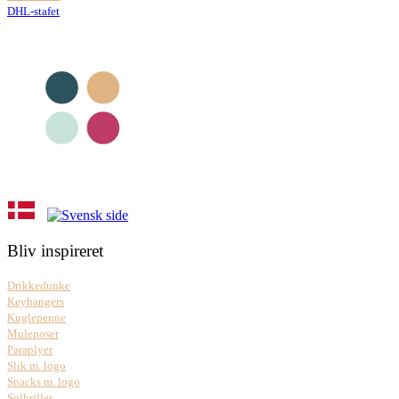
DHL-stafet
Bliv inspireret
Drikkedunke
Keyhangers
Kuglepenne
Muleposer
Paraplyer
Slik m. logo
Snacks m. logo
Solbriller