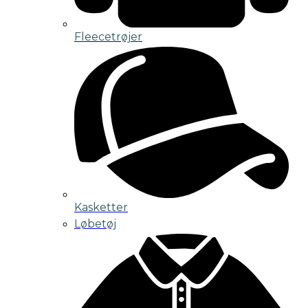
Fleecetrøjer
Kasketter
Løbetøj