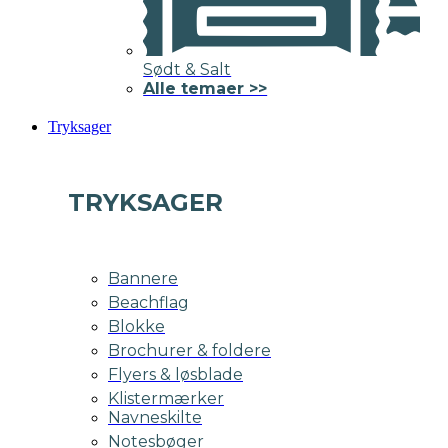
Sødt & Salt
Alle temaer >>
Tryksager
TRYKSAGER
Bannere
Beachflag
Blokke
Brochurer & foldere
Flyers & løsblade
Klistermærker
Navneskilte
Notesbøger