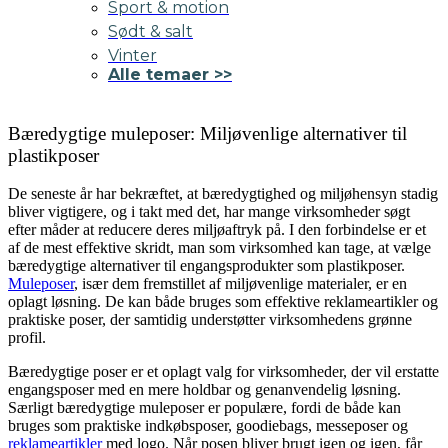
Sport & motion
Sødt & salt
Vinter
Alle temaer >>
Bæredygtige muleposer: Miljøvenlige alternativer til
plastikposer
De seneste år har bekræftet, at bæredygtighed og miljøhensyn stadig
bliver vigtigere, og i takt med det, har mange virksomheder søgt
efter måder at reducere deres miljøaftryk på. I den forbindelse er et
af de mest effektive skridt, man som virksomhed kan tage, at vælge
bæredygtige alternativer til engangsprodukter som plastikposer.
Muleposer
, især dem fremstillet af miljøvenlige materialer, er en
oplagt løsning. De kan både bruges som effektive reklameartikler og
praktiske poser, der samtidig understøtter virksomhedens grønne
profil.
Bæredygtige poser er et oplagt valg for virksomheder, der vil erstatte
engangsposer med en mere holdbar og genanvendelig løsning.
Særligt bæredygtige muleposer er populære, fordi de både kan
bruges som praktiske indkøbsposer, goodiebags, messeposer og
reklameartikler
med logo. Når posen bliver brugt igen og igen, får