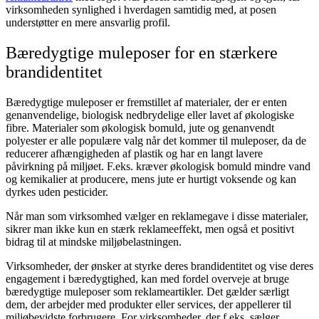
virksomheden synlighed i hverdagen samtidig med, at posen
understøtter en mere ansvarlig profil.
Bæredygtige muleposer for en stærkere
brandidentitet
Bæredygtige muleposer er fremstillet af materialer, der er enten
genanvendelige, biologisk nedbrydelige eller lavet af økologiske
fibre. Materialer som økologisk bomuld, jute og genanvendt
polyester er alle populære valg når det kommer til muleposer, da de
reducerer afhængigheden af plastik og har en langt lavere
påvirkning på miljøet. F.eks. kræver økologisk bomuld mindre vand
og kemikalier at producere, mens jute er hurtigt voksende og kan
dyrkes uden pesticider.
Når man som virksomhed vælger en reklamegave i disse materialer,
sikrer man ikke kun en stærk reklameeffekt, men også et positivt
bidrag til at mindske miljøbelastningen.
Virksomheder, der ønsker at styrke deres brandidentitet og vise deres
engagement i bæredygtighed, kan med fordel overveje at bruge
bæredygtige muleposer som reklameartikler. Det gælder særligt
dem, der arbejder med produkter eller services, der appellerer til
miljøbevidste forbrugere. For virksomheder, der f.eks. sælger