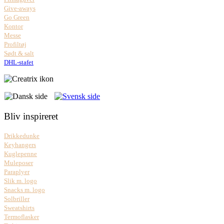
Give-aways
Go Green
Kontor
Messe
Profiltøj
Sødt & salt
DHL-stafet
Bliv inspireret
Drikkedunke
Keyhangers
Kuglepenne
Muleposer
Paraplyer
Slik m. logo
Snacks m. logo
Solbriller
Sweatshirts
Termoflasker