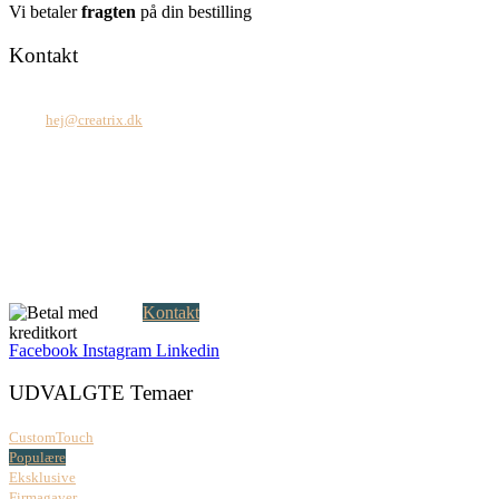
Vi betaler
fragten
på din bestilling
Kontakt
Tel: +45 7171 2071
Mail:
hej@creatrix.dk
Creatrix ApS
Falkoner Allé 1, 3.
DK-2000 Frederiksberg
CVR: 37 79 59 68
Åbningstider:
Mandag – fredag: 08.00 – 17.00
Kontakt
Facebook
Instagram
Linkedin
UDVALGTE Temaer
CustomTouch
Populære
Eksklusive
Firmagaver