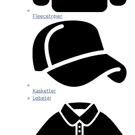
Fleecetrøjer
Kasketter
Løbetøj