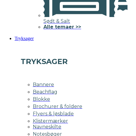
Sødt & Salt
Alle temaer >>
Tryksager
TRYKSAGER
Bannere
Beachflag
Blokke
Brochurer & foldere
Flyers & løsblade
Klistermærker
Navneskilte
Notesbøger