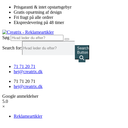
Videre
Prisgaranti & intet opstartsgebyr
til
Gratis opsætning af design
indhold
Fri fragt på alle ordrer
Ekspreslevering på 48 timer
Søg
Search for:
Search
Button
71 71 20 71
hej@creatrix.dk
71 71 20 71
hej@creatrix.dk
Google anmeldelser
5.0
×
Reklameartikler