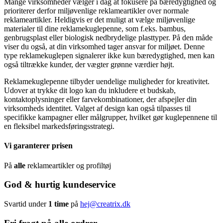
Mange virksomheder vælger i dag at fokusere på bæredygtighed og
prioriterer derfor miljøvenlige reklameartikler over normale
reklameartikler. Heldigvis er det muligt at vælge miljøvenlige
materialer til dine reklamekuglepenne, som f.eks. bambus,
genbrugsplast eller biologisk nedbrydelige plasttyper. På den måde
viser du også, at din virksomhed tager ansvar for miljøet. Denne
type reklamekuglepen signalerer ikke kun bæredygtighed, men kan
også tiltrække kunder, der vægter grønne værdier højt.
Reklamekuglepenne tilbyder uendelige muligheder for kreativitet.
Udover at trykke dit logo kan du inkludere et budskab,
kontaktoplysninger eller farvekombinationer, der afspejler din
virksomheds identitet. Valget af design kan også tilpasses til
specifikke kampagner eller målgrupper, hvilket gør kuglepennene til
en fleksibel markedsføringsstrategi.
Vi garanterer prisen
På
alle
reklameartikler og profiltøj
God & hurtig kundeservice
Svartid under
1 time
på
hej@creatrix.dk