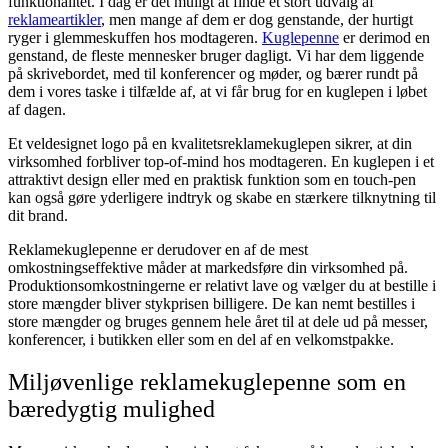
funktionalitet. I dag er det muligt at finde et stort udvalg af
reklameartikler
, men mange af dem er dog genstande, der hurtigt
ryger i glemmeskuffen hos modtageren.
Kuglepenne
er derimod en
genstand, de fleste mennesker bruger dagligt. Vi har dem liggende
på skrivebordet, med til konferencer og møder, og bærer rundt på
dem i vores taske i tilfælde af, at vi får brug for en kuglepen i løbet
af dagen.
Et veldesignet logo på en kvalitetsreklamekuglepen sikrer, at din
virksomhed forbliver top-of-mind hos modtageren. En kuglepen i et
attraktivt design eller med en praktisk funktion som en touch-pen
kan også gøre yderligere indtryk og skabe en stærkere tilknytning til
dit brand.
Reklamekuglepenne er derudover en af de mest
omkostningseffektive måder at markedsføre din virksomhed på.
Produktionsomkostningerne er relativt lave og vælger du at bestille i
store mængder bliver stykprisen billigere. De kan nemt bestilles i
store mængder og bruges gennem hele året til at dele ud på messer,
konferencer, i butikken eller som en del af en velkomstpakke.
Miljøvenlige reklamekuglepenne som en
bæredygtig mulighed