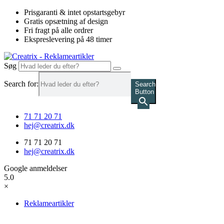
Videre
Prisgaranti & intet opstartsgebyr
til
Gratis opsætning af design
indhold
Fri fragt på alle ordrer
Ekspreslevering på 48 timer
Søg
Search for:
Search
Button
71 71 20 71
hej@creatrix.dk
71 71 20 71
hej@creatrix.dk
Google anmeldelser
5.0
×
Reklameartikler