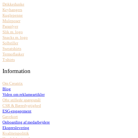
Drikkedunke
Keyhangers
Kuglepenne
Muleposer
Paraplyer
Slik m. logo
Snacks m. logo
Solbriller
Sweatshirts
Termoflasker
T-shirts
Information
Om Creatrix
Blog
Viden om reklameartikler
Ofte stillede spørgsmål
CSR & Bæredygtighed
ESG-engagement
Gavekort
Onboarding af medarbejdere
Ekspreslevering
Kvalitetspolitik