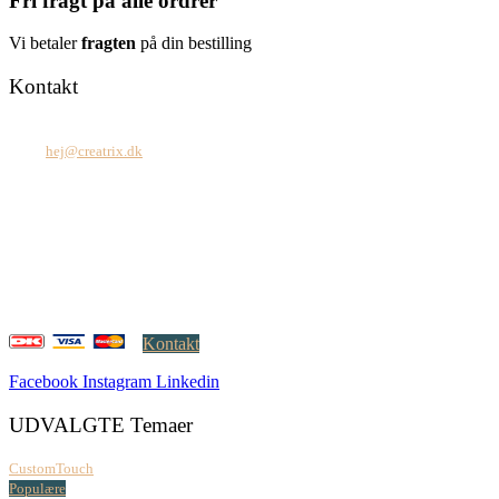
Fri fragt på alle ordrer
Vi betaler
fragten
på din bestilling
Kontakt
Tel: +45 7171 2071
Mail:
hej@creatrix.dk
Creatrix ApS
Falkoner Allé 1, 3.
DK-2000 Frederiksberg
CVR: 37 79 59 68
Åbningstider:
Mandag – fredag: 08.00 – 17.00
Kontakt
Facebook
Instagram
Linkedin
UDVALGTE Temaer
CustomTouch
Populære