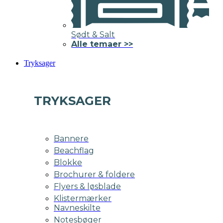
Sødt & Salt
Alle temaer >>
Tryksager
TRYKSAGER
Bannere
Beachflag
Blokke
Brochurer & foldere
Flyers & løsblade
Klistermærker
Navneskilte
Notesbøger