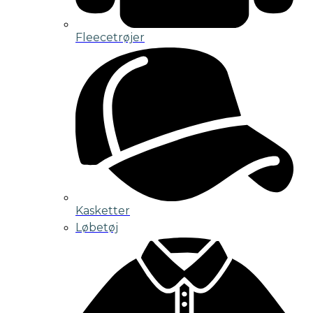
Fleecetrøjer
Kasketter
Løbetøj