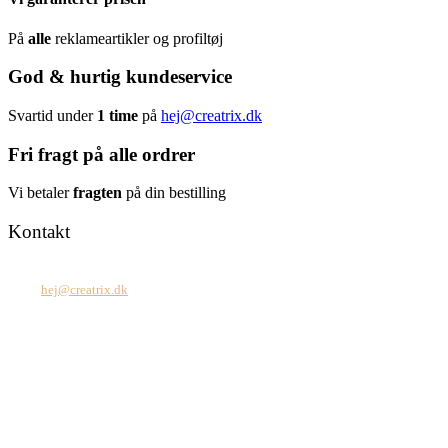
På
alle
reklameartikler og profiltøj
God & hurtig kundeservice
Svartid under
1 time
på
hej@creatrix.dk
Fri fragt på alle ordrer
Vi betaler
fragten
på din bestilling
Kontakt
Tel: +45 7171 2071
Mail:
hej@creatrix.dk
Creatrix ApS
Falkoner Allé 1, 3.
DK-2000 Frederiksberg
CVR: 37 79 59 68
Åbningstider:
Mandag – fredag: 08.00 – 17.00