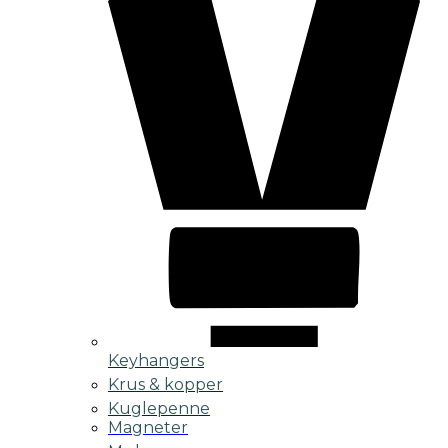
Keyhangers
Krus & kopper
Kuglepenne
Magneter