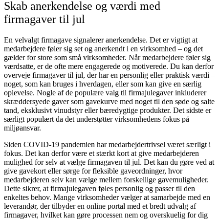
Skab anerkendelse og værdi med
firmagaver til jul
En velvalgt firmagave signalerer anerkendelse. Det er vigtigt at
medarbejdere føler sig set og anerkendt i en virksomhed – og det
gælder for store som små virksomheder. Når medarbejdere føler sig
værdsatte, er de ofte mere engagerede og motiverede. Du kan derfor
overveje firmagaver til jul, der har en personlig eller praktisk værdi –
noget, som kan bruges i hverdagen, eller som kan give en særlig
oplevelse. Nogle af de populære valg til firmajulegaver inkluderer
skræddersyede gaver som gavekurve med noget til den søde og salte
tand, eksklusivt vinudstyr eller bæredygtige produkter. Det sidste er
særligt populært da det understøtter virksomhedens fokus på
miljøansvar.
Siden COVID-19 pandemien har medarbejdertrivsel været særligt i
fokus. Det kan derfor være et stærkt kort at give medarbejderen
mulighed for selv at vælge firmagaven til jul. Det kan du gøre ved at
give gavekort eller sørge for fleksible gaveordninger, hvor
medarbejderen selv kan vælge mellem forskellige gavemuligheder.
Dette sikrer, at firmajulegaven føles personlig og passer til den
enkeltes behov. Mange virksomheder vælger at samarbejde med en
leverandør, der tilbyder en online portal med et bredt udvalg af
firmagaver, hvilket kan gøre processen nem og overskuelig for dig