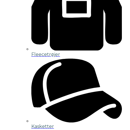
Fleecetrøjer
Kasketter