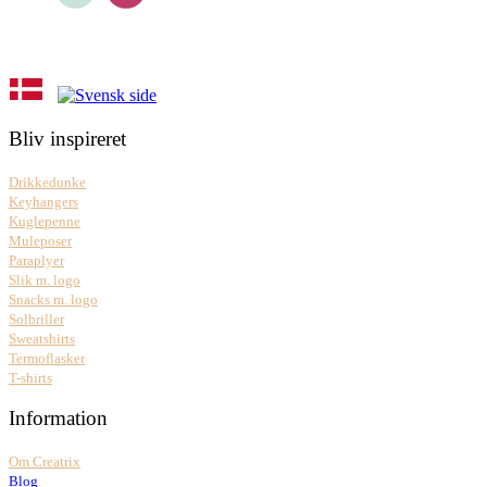
Bliv inspireret
Drikkedunke
Keyhangers
Kuglepenne
Muleposer
Paraplyer
Slik m. logo
Snacks m. logo
Solbriller
Sweatshirts
Termoflasker
T-shirts
Information
Om Creatrix
Blog