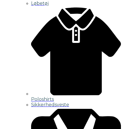
Løbetøj
Poloshirts
Sikkerhedsveste