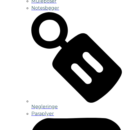
Muleposer
Notesbøger
Nøgleringe
Paraplyer