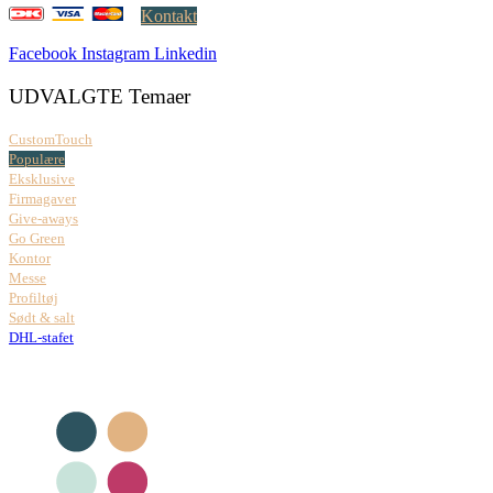
Kontakt
Facebook
Instagram
Linkedin
UDVALGTE Temaer
CustomTouch
Populære
Eksklusive
Firmagaver
Give-aways
Go Green
Kontor
Messe
Profiltøj
Sødt & salt
DHL-stafet