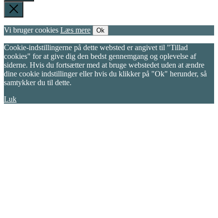
Vi bruger cookies
Læs mere
Ok
Cookie-indstillingerne på dette websted er angivet til "Tillad
cookies" for at give dig den bedst gennemgang og oplevelse af
siderne. Hvis du fortsætter med at bruge webstedet uden at ændre
dine cookie indstillinger eller hvis du klikker på "Ok" herunder, så
samtykker du til dette.
Luk