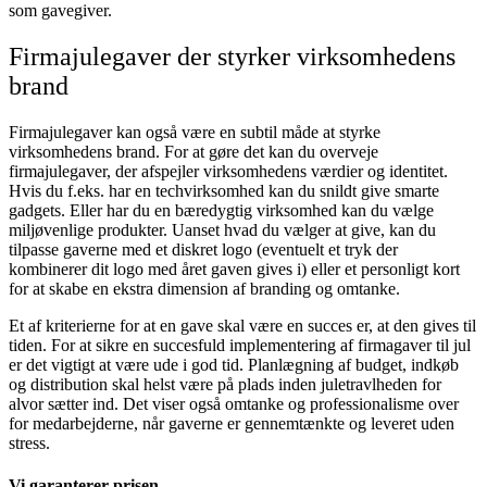
som gavegiver.
Firmajulegaver der styrker virksomhedens
brand
Firmajulegaver kan også være en subtil måde at styrke
virksomhedens brand. For at gøre det kan du overveje
firmajulegaver, der afspejler virksomhedens værdier og identitet.
Hvis du f.eks. har en techvirksomhed kan du snildt give smarte
gadgets. Eller har du en bæredygtig virksomhed kan du vælge
miljøvenlige produkter. Uanset hvad du vælger at give, kan du
tilpasse gaverne med et diskret logo (eventuelt et tryk der
kombinerer dit logo med året gaven gives i) eller et personligt kort
for at skabe en ekstra dimension af branding og omtanke.
Et af kriterierne for at en gave skal være en succes er, at den gives til
tiden. For at sikre en succesfuld implementering af firmagaver til jul
er det vigtigt at være ude i god tid. Planlægning af budget, indkøb
og distribution skal helst være på plads inden juletravlheden for
alvor sætter ind. Det viser også omtanke og professionalisme over
for medarbejderne, når gaverne er gennemtænkte og leveret uden
stress.
Vi garanterer prisen