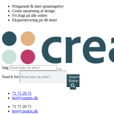
Videre
Prisgaranti & intet opstartsgebyr
til
Gratis opsætning af design
indhold
Fri fragt på alle ordrer
Ekspreslevering på 48 timer
Søg
Search for:
Search
Button
71 71 20 71
hej@creatrix.dk
71 71 20 71
hej@creatrix.dk