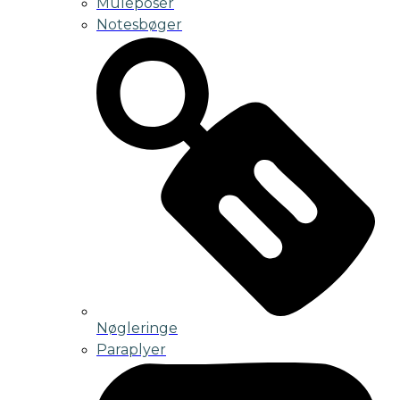
Muleposer
Notesbøger
Nøgleringe
Paraplyer