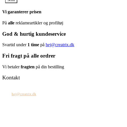
Vi garanterer prisen
På
alle
reklameartikler og profiltøj
God & hurtig kundeservice
Svartid under
1 time
på
hej@creatrix.dk
Fri fragt på alle ordrer
Vi betaler
fragten
på din bestilling
Kontakt
Tel: +45 7171 2071
Mail:
hej@creatrix.dk
Creatrix ApS
Falkoner Allé 1, 3.
DK-2000 Frederiksberg
CVR: 37 79 59 68