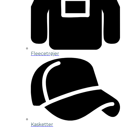
Fleecetrøjer
Kasketter