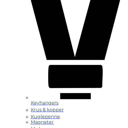
Keyhangers
Krus & kopper
Kuglepenne
Magneter