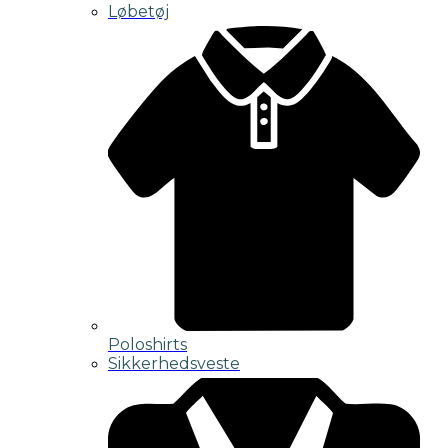
Løbetøj
Poloshirts
Sikkerhedsveste