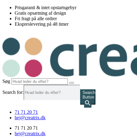
Videre
Prisgaranti & intet opstartsgebyr
til
Gratis opsætning af design
indhold
Fri fragt på alle ordrer
Ekspreslevering på 48 timer
Søg
Search for:
Search
Button
71 71 20 71
hej@creatrix.dk
71 71 20 71
hej@creatrix.dk