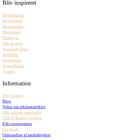
Bliv inspireret
Drikkedunke
Keyhangers
Kuglepenne
Muleposer
Paraplyer
Slik m. logo
Snacks m. logo
Solbriller
Sweatshirts
Termoflasker
T-shirts
Information
Om Creatrix
Blog
Viden om reklameartikler
Ofte stillede spørgsmål
CSR & Bæredygtighed
ESG-engagement
Gavekort
Onboarding af medarbejdere