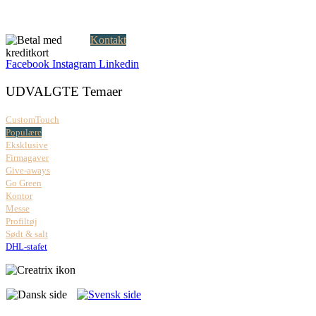
Åbningstider:
Mandag – fredag: 08.00 – 17.00
Kontakt
Facebook
Instagram
Linkedin
UDVALGTE Temaer
CustomTouch
Populære
Eksklusive
Firmagaver
Give-aways
Go Green
Kontor
Messe
Profiltøj
Sødt & salt
DHL-stafet