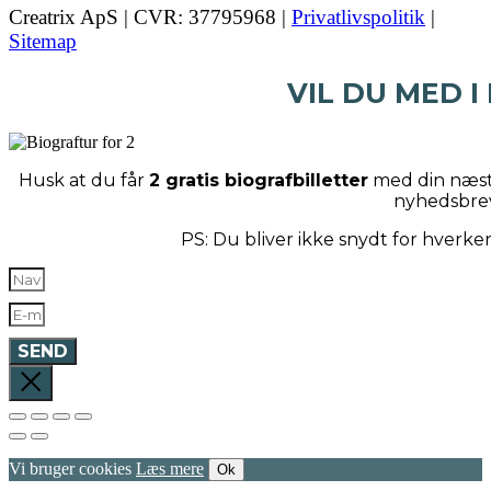
Creatrix ApS | CVR: 37795968 |
Privatlivspolitik
|
Sitemap
VIL DU MED I
Husk at du får
2 gratis biografbilletter
med din næste
nyhedsbre
PS: Du bliver ikke snydt for hverk
SEND
Vi bruger cookies
Læs mere
Ok