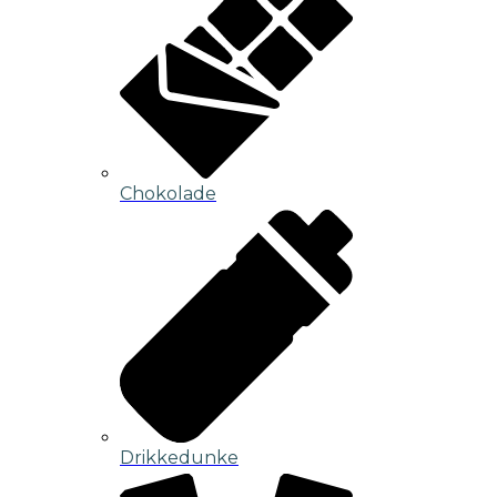
Chokolade
Drikkedunke