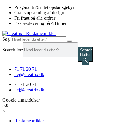
Videre
Prisgaranti & intet opstartsgebyr
til
Gratis opsætning af design
indhold
Fri fragt på alle ordrer
Ekspreslevering på 48 timer
Søg
Search for:
Search
Button
71 71 20 71
hej@creatrix.dk
71 71 20 71
hej@creatrix.dk
Google anmeldelser
5.0
×
Reklameartikler