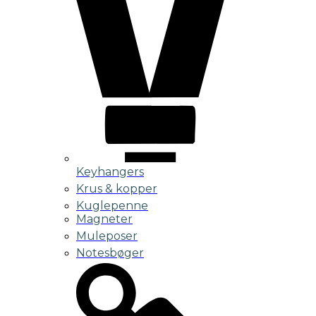
Keyhangers
Krus & kopper
Kuglepenne
Magneter
Muleposer
Notesbøger