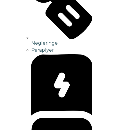
Nøgleringe
Paraplyer