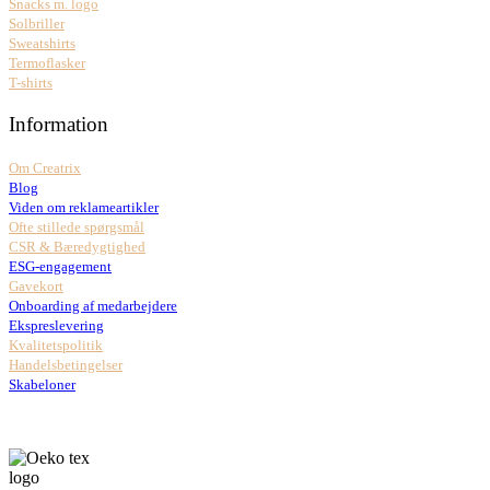
Snacks m. logo
Solbriller
Sweatshirts
Termoflasker
T-shirts
Information
Om Creatrix
Blog
Viden om reklameartikler
Ofte stillede spørgsmål
CSR & Bæredygtighed
ESG-engagement
Gavekort
Onboarding af medarbejdere
Ekspreslevering
Kvalitetspolitik
Handelsbetingelser
Skabeloner