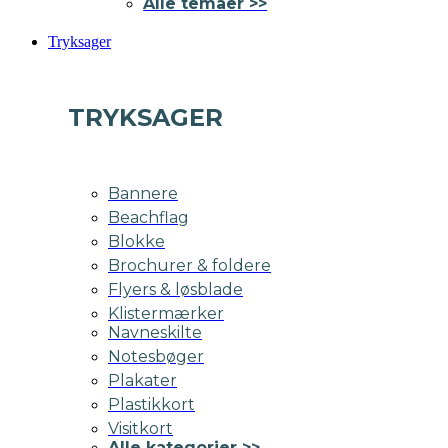
Alle temaer >>
Tryksager
TRYKSAGER
Bannere
Beachflag
Blokke
Brochurer & foldere
Flyers & løsblade
Klistermærker
Navneskilte
Notesbøger
Plakater
Plastikkort
Visitkort
Alle kategorier >>