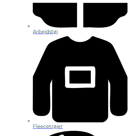
Arbejdstøj
Fleecetrøjer