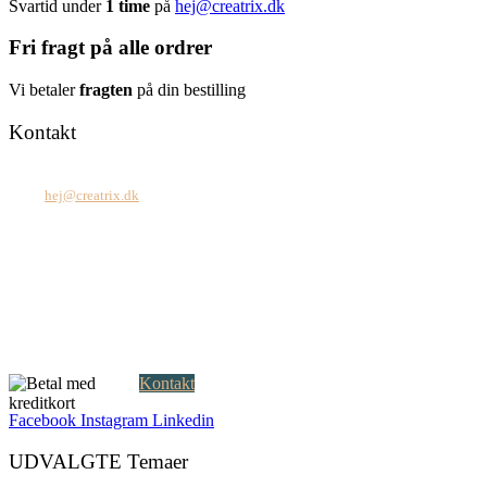
Svartid under
1 time
på
hej@creatrix.dk
Fri fragt på alle ordrer
Vi betaler
fragten
på din bestilling
Kontakt
Tel: +45 7171 2071
Mail:
hej@creatrix.dk
Creatrix ApS
Falkoner Allé 1, 3.
DK-2000 Frederiksberg
CVR: 37 79 59 68
Åbningstider:
Mandag – fredag: 08.00 – 17.00
Kontakt
Facebook
Instagram
Linkedin
UDVALGTE Temaer