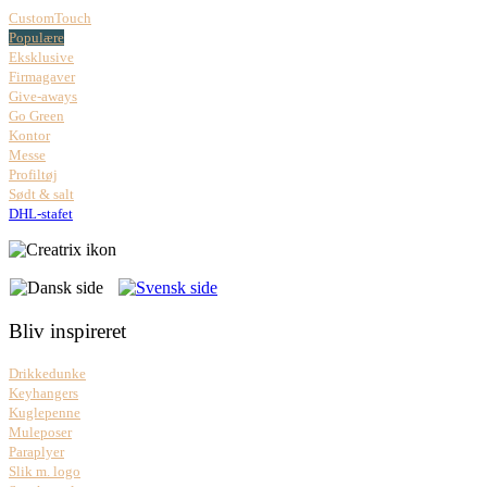
CustomTouch
Populære
Eksklusive
Firmagaver
Give-aways
Go Green
Kontor
Messe
Profiltøj
Sødt & salt
DHL-stafet
Bliv inspireret
Drikkedunke
Keyhangers
Kuglepenne
Muleposer
Paraplyer
Slik m. logo