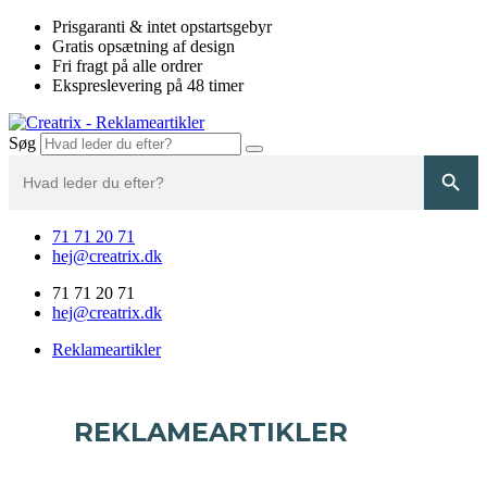
Videre
Prisgaranti & intet opstartsgebyr
til
Gratis opsætning af design
indhold
Fri fragt på alle ordrer
Ekspreslevering på 48 timer
Søg
Search
Search Button
for:
71 71 20 71
hej@creatrix.dk
71 71 20 71
hej@creatrix.dk
Reklameartikler
REKLAMEARTIKLER