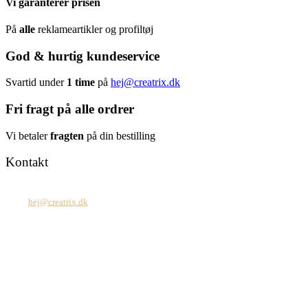
Vi garanterer prisen
På
alle
reklameartikler og profiltøj
God & hurtig kundeservice
Svartid under
1 time
på
hej@creatrix.dk
Fri fragt på alle ordrer
Vi betaler
fragten
på din bestilling
Kontakt
Tel: +45 7171 2071
Mail:
hej@creatrix.dk
Creatrix ApS
Falkoner Allé 1, 3.
DK-2000 Frederiksberg
CVR: 37 79 59 68
Åbningstider:
Mandag – fredag: 08.00 – 17.00