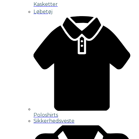
Kasketter
Løbetøj
Poloshirts
Sikkerhedsveste