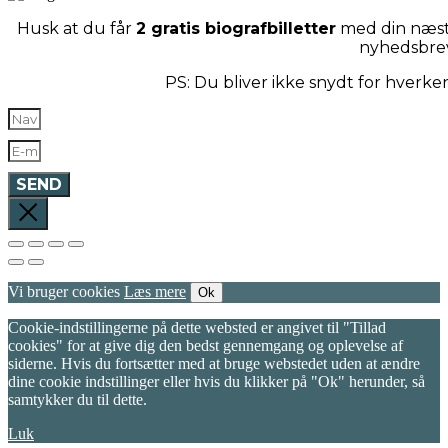
Husk at du får
2 gratis biografbilletter
med din næste
nyhedsbre
PS: Du bliver ikke snydt for hverk
SEND
Vi bruger cookies
Læs mere
Ok
Cookie-indstillingerne på dette websted er angivet til "Tillad
cookies" for at give dig den bedst gennemgang og oplevelse af
siderne. Hvis du fortsætter med at bruge webstedet uden at ændre
dine cookie indstillinger eller hvis du klikker på "Ok" herunder, så
samtykker du til dette.
Luk