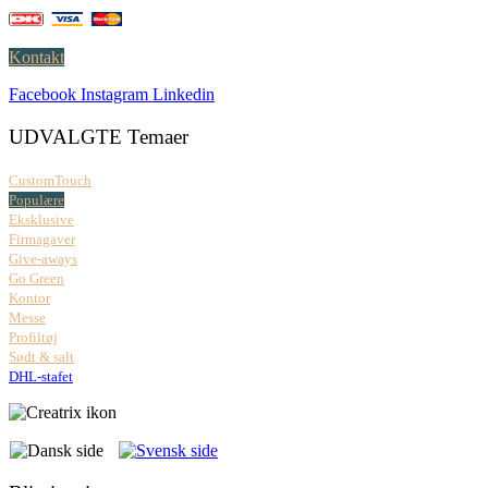
Kontakt
Facebook
Instagram
Linkedin
UDVALGTE Temaer
CustomTouch
Populære
Eksklusive
Firmagaver
Give-aways
Go Green
Kontor
Messe
Profiltøj
Sødt & salt
DHL-stafet