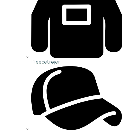
Fleecetrøjer