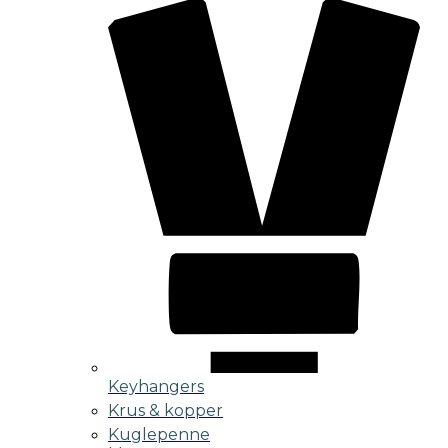
Keyhangers
Krus & kopper
Kuglepenne