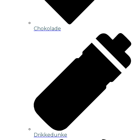
Chokolade
Drikkedunke