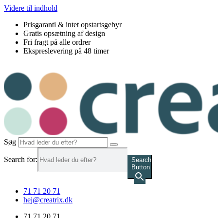
Videre til indhold
Prisgaranti & intet opstartsgebyr
Gratis opsætning af design
Fri fragt på alle ordrer
Ekspreslevering på 48 timer
Søg
Search for:
Search
Button
71 71 20 71
hej@creatrix.dk
71 71 20 71