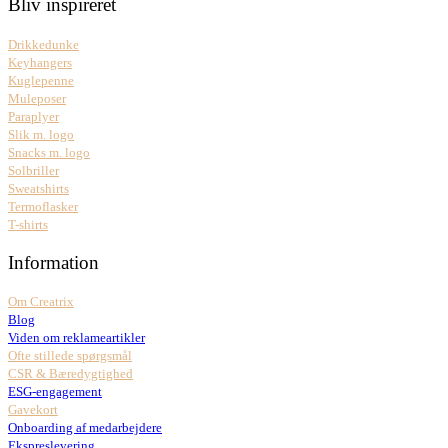
Bliv inspireret
Drikkedunke
Keyhangers
Kuglepenne
Muleposer
Paraplyer
Slik m. logo
Snacks m. logo
Solbriller
Sweatshirts
Termoflasker
T-shirts
Information
Om Creatrix
Blog
Viden om reklameartikler
Ofte stillede spørgsmål
CSR & Bæredygtighed
ESG-engagement
Gavekort
Onboarding af medarbejdere
Ekspreslevering