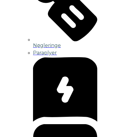
Nøgleringe
Paraplyer