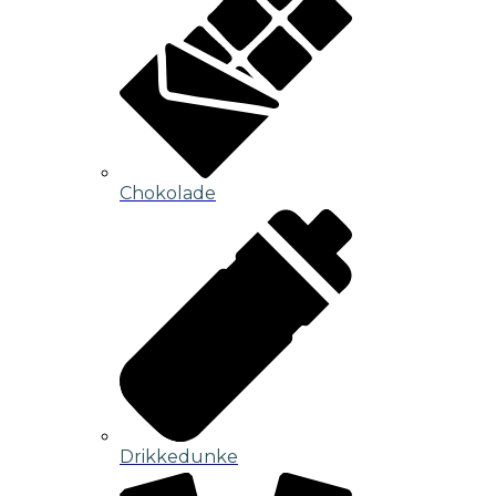
Chokolade
Drikkedunke