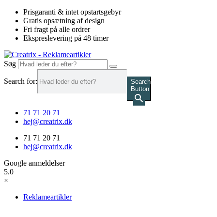
Videre
Prisgaranti & intet opstartsgebyr
til
Gratis opsætning af design
indhold
Fri fragt på alle ordrer
Ekspreslevering på 48 timer
Søg
Search for:
Search
Button
71 71 20 71
hej@creatrix.dk
71 71 20 71
hej@creatrix.dk
Google anmeldelser
5.0
×
Reklameartikler