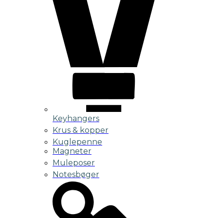
Keyhangers
Krus & kopper
Kuglepenne
Magneter
Muleposer
Notesbøger