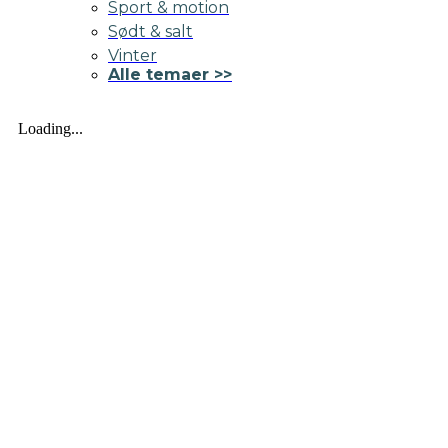
Sport & motion
Sødt & salt
Vinter
Alle temaer >>
Loading...