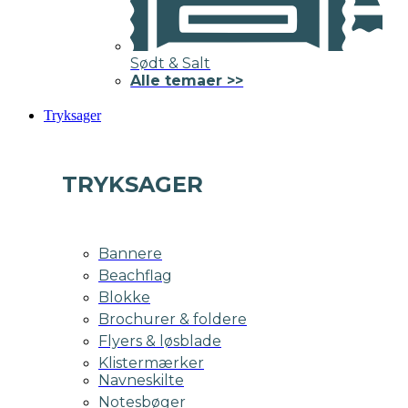
Sødt & Salt
Alle temaer >>
Tryksager
TRYKSAGER
Bannere
Beachflag
Blokke
Brochurer & foldere
Flyers & løsblade
Klistermærker
Navneskilte
Notesbøger