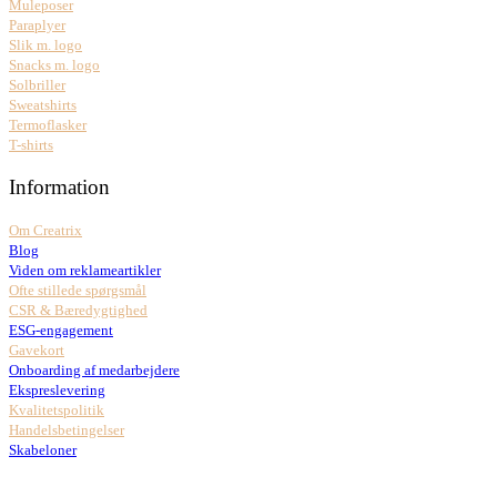
Muleposer
Paraplyer
Slik m. logo
Snacks m. logo
Solbriller
Sweatshirts
Termoflasker
T-shirts
Information
Om Creatrix
Blog
Viden om reklameartikler
Ofte stillede spørgsmål
CSR & Bæredygtighed
ESG-engagement
Gavekort
Onboarding af medarbejdere
Ekspreslevering
Kvalitetspolitik
Handelsbetingelser
Skabeloner