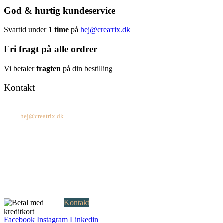
God & hurtig kundeservice
Svartid under
1 time
på
hej@creatrix.dk
Fri fragt på alle ordrer
Vi betaler
fragten
på din bestilling
Kontakt
Tel: +45 7171 2071
Mail:
hej@creatrix.dk
Creatrix ApS
Falkoner Allé 1, 3.
DK-2000 Frederiksberg
CVR: 37 79 59 68
Åbningstider:
Mandag – fredag: 08.00 – 17.00
Kontakt
Facebook
Instagram
Linkedin