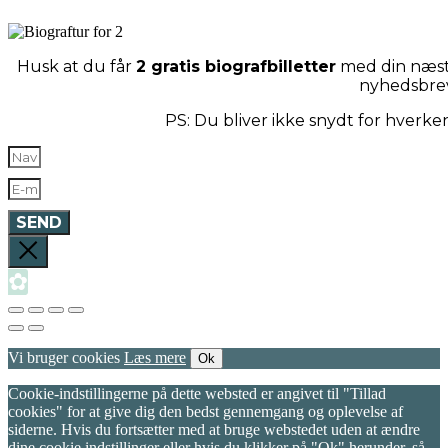
Husk at du får
2 gratis biografbilletter
med din næste
nyhedsbre
PS: Du bliver ikke snydt for hverk
SEND
✿
Vi bruger cookies
Læs mere
Ok
Cookie-indstillingerne på dette websted er angivet til "Tillad
cookies" for at give dig den bedst gennemgang og oplevelse af
siderne. Hvis du fortsætter med at bruge webstedet uden at ændre
dine cookie indstillinger eller hvis du klikker på "Ok" herunder, så