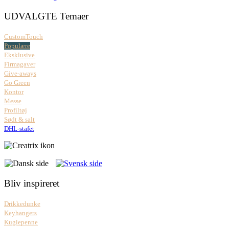
UDVALGTE Temaer
CustomTouch
Populære
Eksklusive
Firmagaver
Give-aways
Go Green
Kontor
Messe
Profiltøj
Sødt & salt
DHL-stafet
Bliv inspireret
Drikkedunke
Keyhangers
Kuglepenne