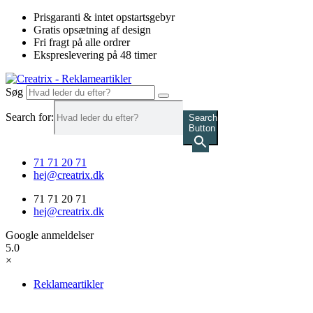
Videre
Prisgaranti & intet opstartsgebyr
til
Gratis opsætning af design
indhold
Fri fragt på alle ordrer
Ekspreslevering på 48 timer
Søg
Search for:
Search
Button
71 71 20 71
hej@creatrix.dk
71 71 20 71
hej@creatrix.dk
Google anmeldelser
5.0
×
Reklameartikler