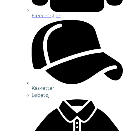
Fleecetrøjer
Kasketter
Løbetøj