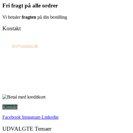
Fri fragt på alle ordrer
Vi betaler
fragten
på din bestilling
Kontakt
Tel: +45 7171 2071
Mail:
hej@creatrix.dk
Creatrix ApS
Falkoner Allé 1, 3.
DK-2000 Frederiksberg
CVR: 37 79 59 68
Åbningstider:
Mandag – fredag: 08.00 – 17.00
Kontakt
Facebook
Instagram
Linkedin
UDVALGTE Temaer