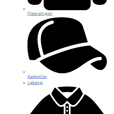
Fleecetrøjer
Kasketter
Løbetøj