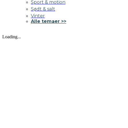
Sport & motion
Sødt & salt
Vinter
Alle temaer >>
Loading...