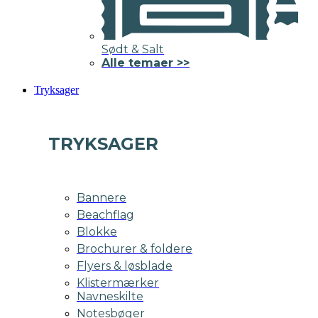
Sødt & Salt
Alle temaer >>
Tryksager
TRYKSAGER
Bannere
Beachflag
Blokke
Brochurer & foldere
Flyers & løsblade
Klistermærker
Navneskilte
Notesbøger