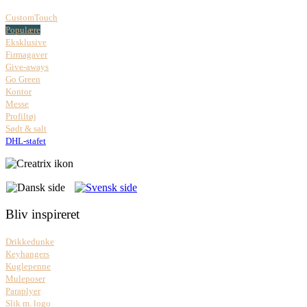
CustomTouch
Populære
Eksklusive
Firmagaver
Give-aways
Go Green
Kontor
Messe
Profiltøj
Sødt & salt
DHL-stafet
Bliv inspireret
Drikkedunke
Keyhangers
Kuglepenne
Muleposer
Paraplyer
Slik m. logo