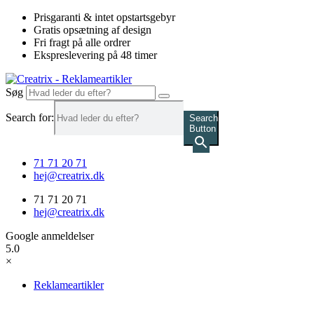
Videre
Prisgaranti & intet opstartsgebyr
til
Gratis opsætning af design
indhold
Fri fragt på alle ordrer
Ekspreslevering på 48 timer
Søg
Search for:
Search
Button
71 71 20 71
hej@creatrix.dk
71 71 20 71
hej@creatrix.dk
Google anmeldelser
5.0
×
Reklameartikler