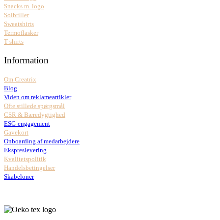
Snacks m. logo
Solbriller
Sweatshirts
Termoflasker
T-shirts
Information
Om Creatrix
Blog
Viden om reklameartikler
Ofte stillede spørgsmål
CSR & Bæredygtighed
ESG-engagement
Gavekort
Onboarding af medarbejdere
Ekspreslevering
Kvalitetspolitik
Handelsbetingelser
Skabeloner