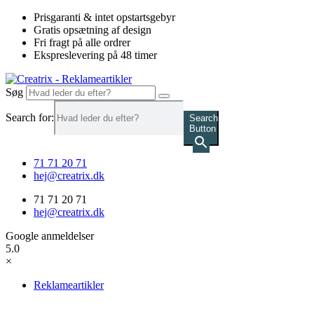
Videre
Prisgaranti & intet opstartsgebyr
til
Gratis opsætning af design
indhold
Fri fragt på alle ordrer
Ekspreslevering på 48 timer
Søg
Search for:
Search
Button
71 71 20 71
hej@creatrix.dk
71 71 20 71
hej@creatrix.dk
Google anmeldelser
5.0
×
Reklameartikler