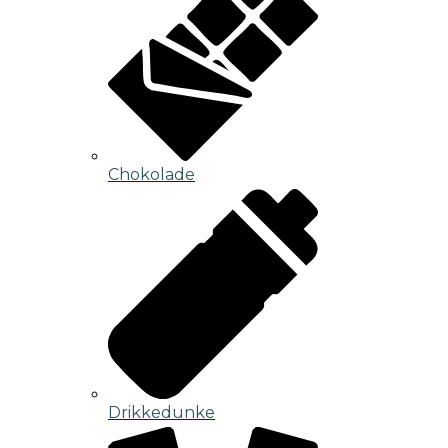
Chokolade
Drikkedunke