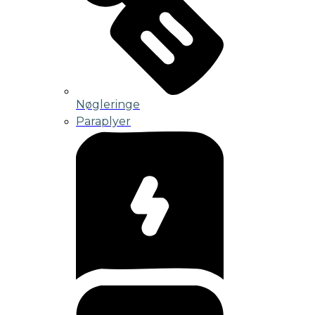
Nøgleringe
Paraplyer