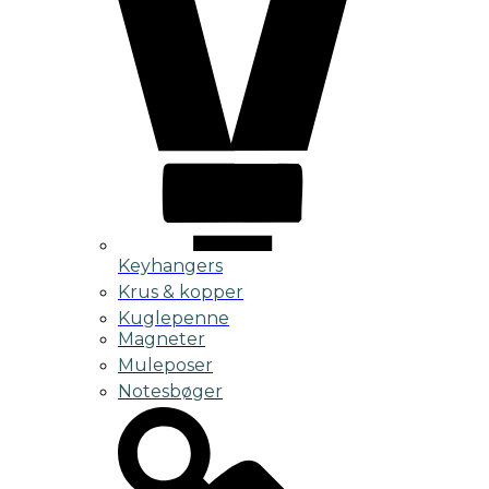
Keyhangers
Krus & kopper
Kuglepenne
Magneter
Muleposer
Notesbøger