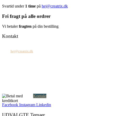
Svartid under
1 time
på
hej@creatrix.dk
Fri fragt på alle ordrer
Vi betaler
fragten
på din bestilling
Kontakt
Tel: +45 7171 2071
Mail:
hej@creatrix.dk
Creatrix ApS
Falkoner Allé 1, 3.
DK-2000 Frederiksberg
CVR: 37 79 59 68
Åbningstider:
Mandag – fredag: 08.00 – 17.00
Kontakt
Facebook
Instagram
Linkedin
UDVALGTE Temaer