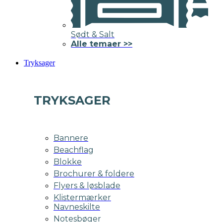
Sødt & Salt
Alle temaer >>
Tryksager
TRYKSAGER
Bannere
Beachflag
Blokke
Brochurer & foldere
Flyers & løsblade
Klistermærker
Navneskilte
Notesbøger