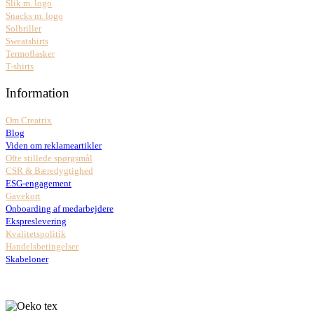
Slik m. logo
Snacks m. logo
Solbriller
Sweatshirts
Termoflasker
T-shirts
Information
Om Creatrix
Blog
Viden om reklameartikler
Ofte stillede spørgsmål
CSR & Bæredygtighed
ESG-engagement
Gavekort
Onboarding af medarbejdere
Ekspreslevering
Kvalitetspolitik
Handelsbetingelser
Skabeloner