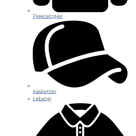
Fleecetrøjer
Kasketter
Løbetøj