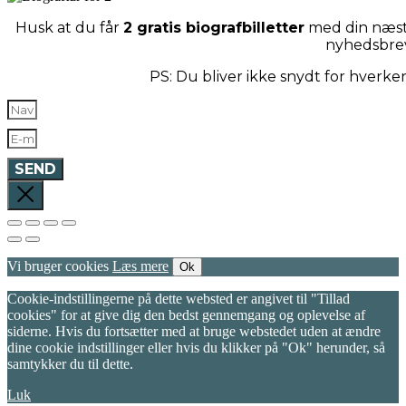
Husk at du får
2 gratis biografbilletter
med din næste
nyhedsbre
PS: Du bliver ikke snydt for hverk
SEND
Vi bruger cookies
Læs mere
Ok
Cookie-indstillingerne på dette websted er angivet til "Tillad
cookies" for at give dig den bedst gennemgang og oplevelse af
siderne. Hvis du fortsætter med at bruge webstedet uden at ændre
dine cookie indstillinger eller hvis du klikker på "Ok" herunder, så
samtykker du til dette.
Luk