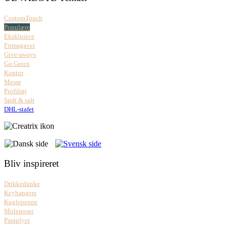
CustomTouch
Populære
Eksklusive
Firmagaver
Give-aways
Go Green
Kontor
Messe
Profiltøj
Sødt & salt
DHL-stafet
Bliv inspireret
Drikkedunke
Keyhangers
Kuglepenne
Muleposer
Paraplyer