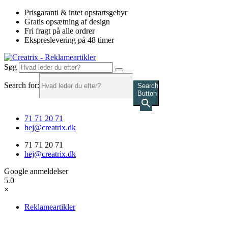
Videre
Prisgaranti & intet opstartsgebyr
til
Gratis opsætning af design
indhold
Fri fragt på alle ordrer
Ekspreslevering på 48 timer
Søg
Search for:
Search
Button
71 71 20 71
hej@creatrix.dk
71 71 20 71
hej@creatrix.dk
Google anmeldelser
5.0
×
Reklameartikler