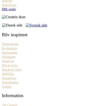
Profiltøj
Sødt & salt
DHL-stafet
Bliv inspireret
Drikkedunke
Keyhangers
Kuglepenne
Muleposer
Paraplyer
Slik m. logo
Snacks m. logo
Solbriller
Sweatshirts
Termoflasker
T-shirts
Information
Om Creatrix