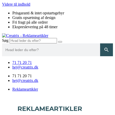
Videre til indhold
Prisgaranti & intet opstartsgebyr
Gratis opsætning af design
Fri fragt på alle ordrer
Ekspreslevering på 48 timer
Søg
Search
Search Button
for:
71 71 20 71
hej@creatrix.dk
71 71 20 71
hej@creatrix.dk
Reklameartikler
REKLAMEARTIKLER