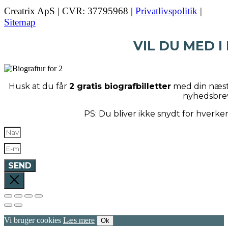
Creatrix ApS | CVR: 37795968 |
Privatlivspolitik
|
Sitemap
VIL DU MED I
Husk at du får
2 gratis biografbilletter
med din næste
nyhedsbre
PS: Du bliver ikke snydt for hverk
SEND
Vi bruger cookies
Læs mere
Ok