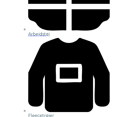
Arbejdstøj
Fleecetrøjer