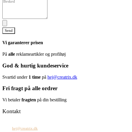
Send
Vi garanterer prisen
På
alle
reklameartikler og profiltøj
God & hurtig kundeservice
Svartid under
1 time
på
hej@creatrix.dk
Fri fragt på alle ordrer
Vi betaler
fragten
på din bestilling
Kontakt
Tel: +45 7171 2071
Mail:
hej@creatrix.dk