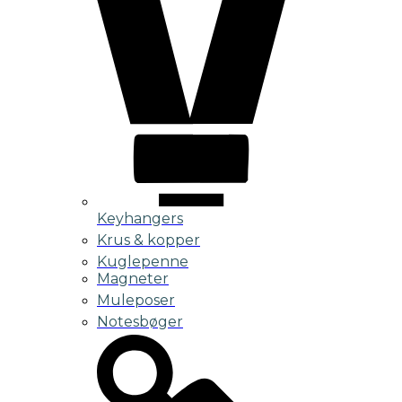
Keyhangers
Krus & kopper
Kuglepenne
Magneter
Muleposer
Notesbøger