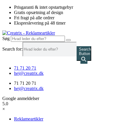
Videre
Prisgaranti & intet opstartsgebyr
til
Gratis opsætning af design
indhold
Fri fragt på alle ordrer
Ekspreslevering på 48 timer
Søg
Search for:
Search
Button
71 71 20 71
hej@creatrix.dk
71 71 20 71
hej@creatrix.dk
Google anmeldelser
5.0
×
Reklameartikler