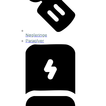
Nøgleringe
Paraplyer