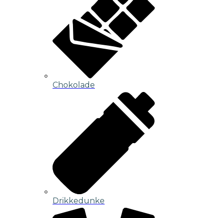
Chokolade
Drikkedunke