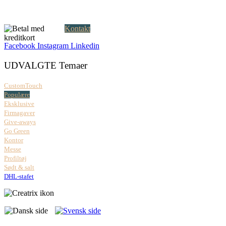
Åbningstider:
Mandag – fredag: 08.00 – 17.00
Kontakt
Facebook
Instagram
Linkedin
UDVALGTE Temaer
CustomTouch
Populære
Eksklusive
Firmagaver
Give-aways
Go Green
Kontor
Messe
Profiltøj
Sødt & salt
DHL-stafet