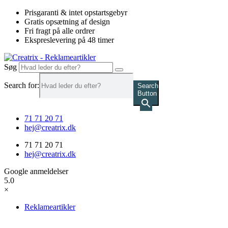
Videre
Prisgaranti & intet opstartsgebyr
til
Gratis opsætning af design
indhold
Fri fragt på alle ordrer
Ekspreslevering på 48 timer
Søg
Search for:
Search
Button
71 71 20 71
hej@creatrix.dk
71 71 20 71
hej@creatrix.dk
Google anmeldelser
5.0
×
Reklameartikler