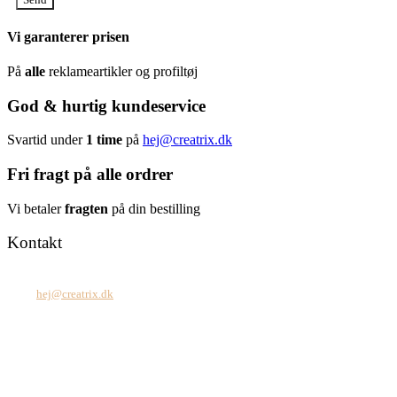
Vi garanterer prisen
På
alle
reklameartikler og profiltøj
God & hurtig kundeservice
Svartid under
1 time
på
hej@creatrix.dk
Fri fragt på alle ordrer
Vi betaler
fragten
på din bestilling
Kontakt
Tel: +45 7171 2071
Mail:
hej@creatrix.dk
Creatrix ApS
Falkoner Allé 1, 3.
DK-2000 Frederiksberg
CVR: 37 79 59 68