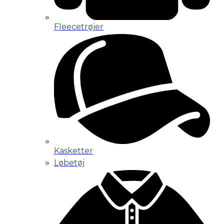
Fleecetrøjer
Kasketter
Løbetøj