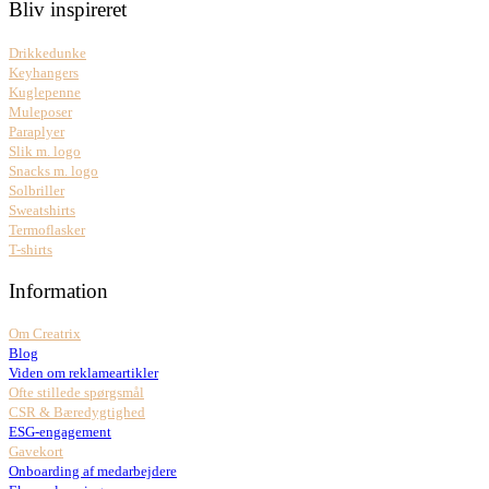
Bliv inspireret
Drikkedunke
Keyhangers
Kuglepenne
Muleposer
Paraplyer
Slik m. logo
Snacks m. logo
Solbriller
Sweatshirts
Termoflasker
T-shirts
Information
Om Creatrix
Blog
Viden om reklameartikler
Ofte stillede spørgsmål
CSR & Bæredygtighed
ESG-engagement
Gavekort
Onboarding af medarbejdere