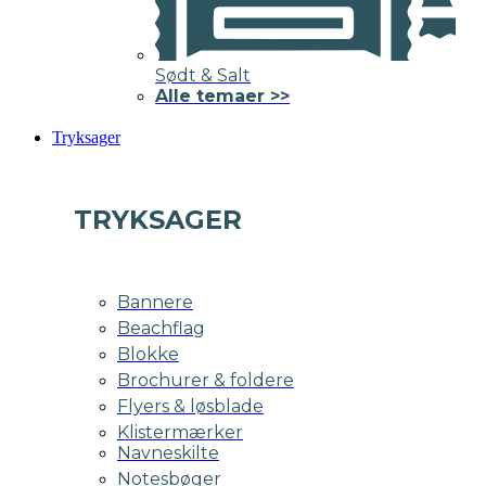
Sødt & Salt
Alle temaer >>
Tryksager
TRYKSAGER
Bannere
Beachflag
Blokke
Brochurer & foldere
Flyers & løsblade
Klistermærker
Navneskilte
Notesbøger