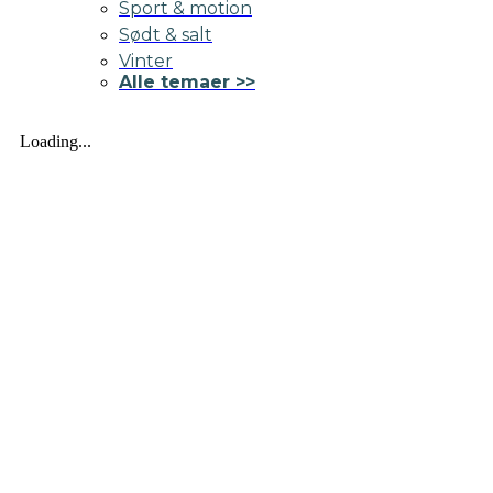
Sport & motion
Sødt & salt
Vinter
Alle temaer >>
Loading...