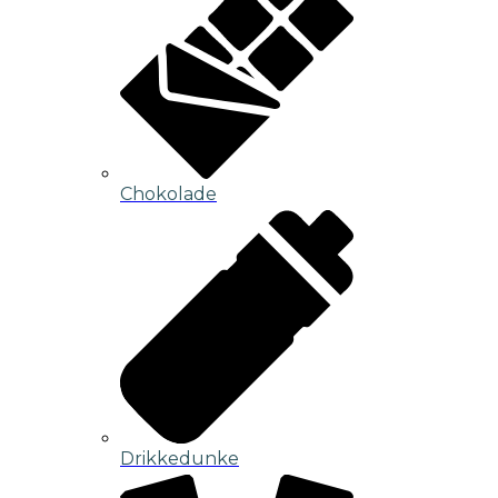
Chokolade
Drikkedunke