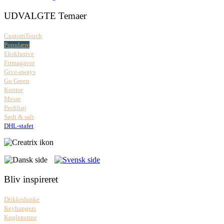
UDVALGTE Temaer
CustomTouch
Populære
Eksklusive
Firmagaver
Give-aways
Go Green
Kontor
Messe
Profiltøj
Sødt & salt
DHL-stafet
Bliv inspireret
Drikkedunke
Keyhangers
Kuglepenne