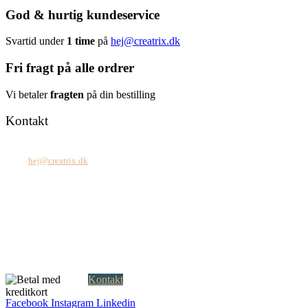
God & hurtig kundeservice
Svartid under
1 time
på
hej@creatrix.dk
Fri fragt på alle ordrer
Vi betaler
fragten
på din bestilling
Kontakt
Tel: +45 7171 2071
Mail:
hej@creatrix.dk
Creatrix ApS
Falkoner Allé 1, 3.
DK-2000 Frederiksberg
CVR: 37 79 59 68
Åbningstider:
Mandag – fredag: 08.00 – 17.00
Kontakt
Facebook
Instagram
Linkedin