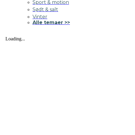
Sport & motion
Sødt & salt
Vinter
Alle temaer >>
Loading...