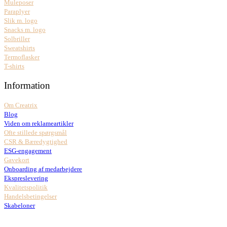
Muleposer
Paraplyer
Slik m. logo
Snacks m. logo
Solbriller
Sweatshirts
Termoflasker
T-shirts
Information
Om Creatrix
Blog
Viden om reklameartikler
Ofte stillede spørgsmål
CSR & Bæredygtighed
ESG-engagement
Gavekort
Onboarding af medarbejdere
Ekspreslevering
Kvalitetspolitik
Handelsbetingelser
Skabeloner