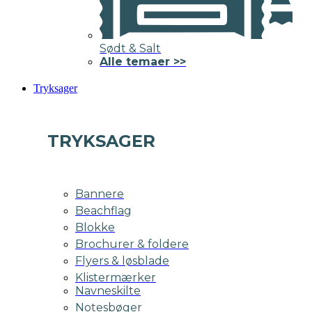
Sødt & Salt
Alle temaer >>
Tryksager
TRYKSAGER
Bannere
Beachflag
Blokke
Brochurer & foldere
Flyers & løsblade
Klistermærker
Navneskilte
Notesbøger