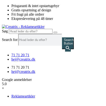
Videre
Prisgaranti & intet opstartsgebyr
til
Gratis opsætning af design
indhold
Fri fragt på alle ordrer
Ekspreslevering på 48 timer
Søg
Search for:
Search
Button
71 71 20 71
hej@creatrix.dk
71 71 20 71
hej@creatrix.dk
Google anmeldelser
5.0
×
Reklameartikler