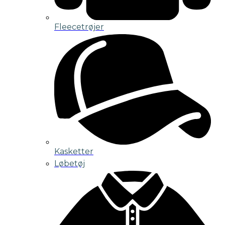
Fleecetrøjer
Kasketter
Løbetøj