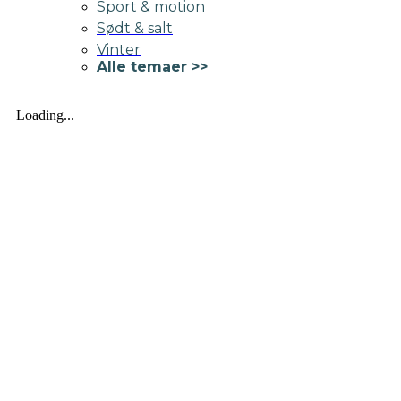
Sport & motion
Sødt & salt
Vinter
Alle temaer >>
Loading...