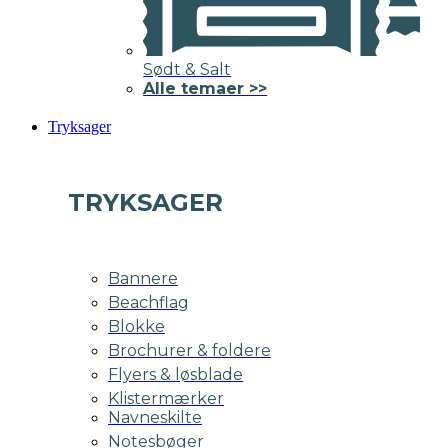
Sødt & Salt
Alle temaer >>
Tryksager
TRYKSAGER
Bannere
Beachflag
Blokke
Brochurer & foldere
Flyers & løsblade
Klistermærker
Navneskilte
Notesbøger