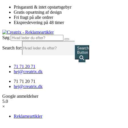
Videre
Prisgaranti & intet opstartsgebyr
til
Gratis opsætning af design
indhold
Fri fragt på alle ordrer
Ekspreslevering på 48 timer
Søg
Search for:
Search
Button
71 71 20 71
hej@creatrix.dk
71 71 20 71
hej@creatrix.dk
Google anmeldelser
5.0
×
Reklameartikler