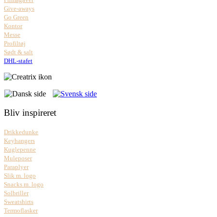
Give-aways
Go Green
Kontor
Messe
Profiltøj
Sødt & salt
DHL-stafet
Bliv inspireret
Drikkedunke
Keyhangers
Kuglepenne
Muleposer
Paraplyer
Slik m. logo
Snacks m. logo
Solbriller
Sweatshirts
Termoflasker