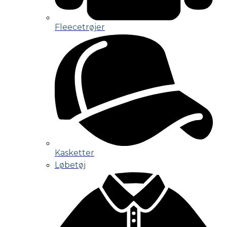
Fleecetrøjer
Kasketter
Løbetøj