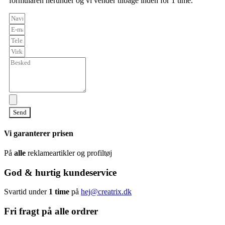
formularen herunder og vi vender tilbage inden for 1 time.
Send
Vi garanterer prisen
På
alle
reklameartikler og profiltøj
God & hurtig kundeservice
Svartid under
1 time
på
hej@creatrix.dk
Fri fragt på alle ordrer