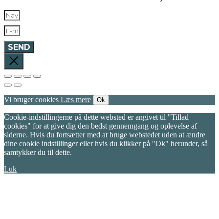
SEND
Vi bruger cookies
Læs mere
Ok
Cookie-indstillingerne på dette websted er angivet til "Tillad
cookies" for at give dig den bedst gennemgang og oplevelse af
siderne. Hvis du fortsætter med at bruge webstedet uden at ændre
dine cookie indstillinger eller hvis du klikker på "Ok" herunder, så
samtykker du til dette.
Luk