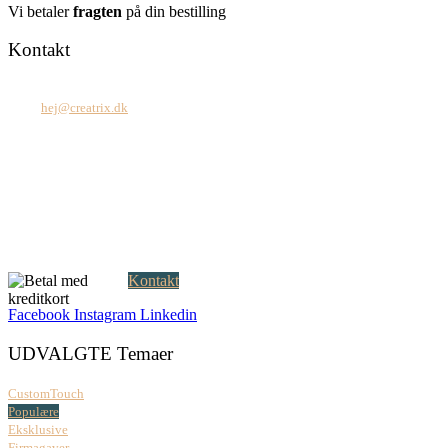
Vi betaler
fragten
på din bestilling
Kontakt
Tel: +45 7171 2071
Mail:
hej@creatrix.dk
Creatrix ApS
Falkoner Allé 1, 3.
DK-2000 Frederiksberg
CVR: 37 79 59 68
Åbningstider:
Mandag – fredag: 08.00 – 17.00
Kontakt
Facebook
Instagram
Linkedin
UDVALGTE Temaer
CustomTouch
Populære
Eksklusive
Firmagaver