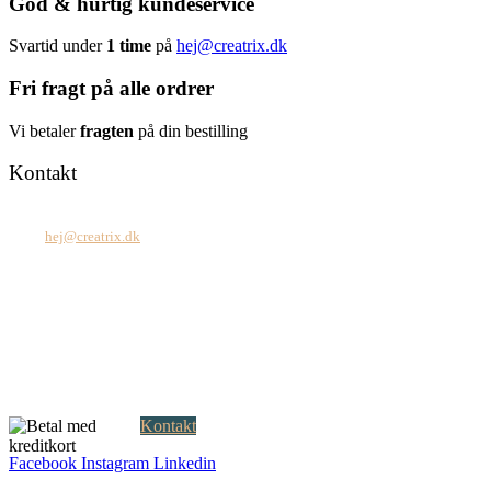
God & hurtig kundeservice
Svartid under
1 time
på
hej@creatrix.dk
Fri fragt på alle ordrer
Vi betaler
fragten
på din bestilling
Kontakt
Tel: +45 7171 2071
Mail:
hej@creatrix.dk
Creatrix ApS
Falkoner Allé 1, 3.
DK-2000 Frederiksberg
CVR: 37 79 59 68
Åbningstider:
Mandag – fredag: 08.00 – 17.00
Kontakt
Facebook
Instagram
Linkedin