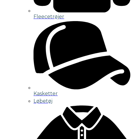
Fleecetrøjer
Kasketter
Løbetøj