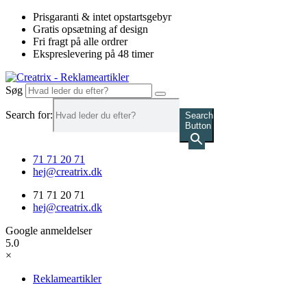
Videre
Prisgaranti & intet opstartsgebyr
til
Gratis opsætning af design
indhold
Fri fragt på alle ordrer
Ekspreslevering på 48 timer
Søg
Search for:
Search
Button
71 71 20 71
hej@creatrix.dk
71 71 20 71
hej@creatrix.dk
Google anmeldelser
5.0
×
Reklameartikler