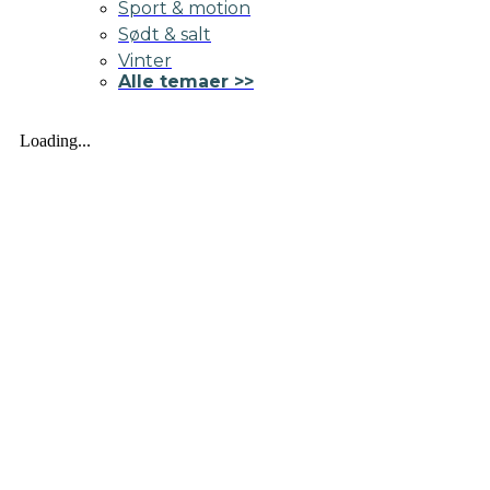
Sport & motion
Sødt & salt
Vinter
Alle temaer >>
Loading...