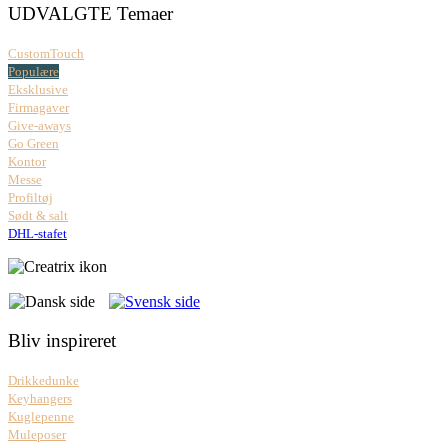
UDVALGTE Temaer
CustomTouch
Populære
Eksklusive
Firmagaver
Give-aways
Go Green
Kontor
Messe
Profiltøj
Sødt & salt
DHL-stafet
Bliv inspireret
Drikkedunke
Keyhangers
Kuglepenne
Muleposer