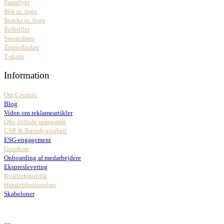
Paraplyer
Slik m. logo
Snacks m. logo
Solbriller
Sweatshirts
Termoflasker
T-shirts
Information
Om Creatrix
Blog
Viden om reklameartikler
Ofte stillede spørgsmål
CSR & Bæredygtighed
ESG-engagement
Gavekort
Onboarding af medarbejdere
Ekspreslevering
Kvalitetspolitik
Handelsbetingelser
Skabeloner