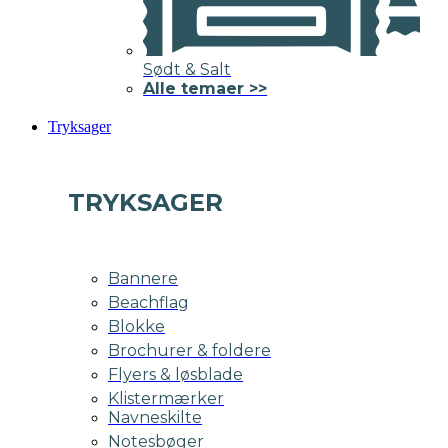
Sødt & Salt
Alle temaer >>
Tryksager
TRYKSAGER
Bannere
Beachflag
Blokke
Brochurer & foldere
Flyers & løsblade
Klistermærker
Navneskilte
Notesbøger