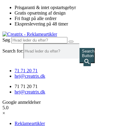
Videre
Prisgaranti & intet opstartsgebyr
til
Gratis opsætning af design
indhold
Fri fragt på alle ordrer
Ekspreslevering på 48 timer
Søg
Search for:
Search
Button
71 71 20 71
hej@creatrix.dk
71 71 20 71
hej@creatrix.dk
Google anmeldelser
5.0
×
Reklameartikler