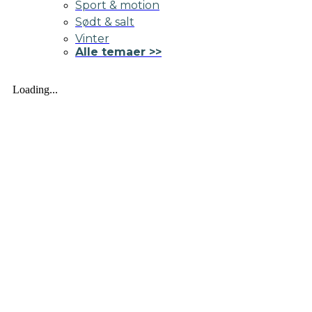
Sport & motion
Sødt & salt
Vinter
Alle temaer >>
Loading...