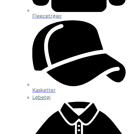
Fleecetrøjer
Kasketter
Løbetøj