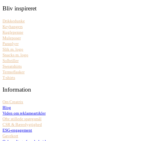
Bliv inspireret
Drikkedunke
Keyhangers
Kuglepenne
Muleposer
Paraplyer
Slik m. logo
Snacks m. logo
Solbriller
Sweatshirts
Termoflasker
T-shirts
Information
Om Creatrix
Blog
Viden om reklameartikler
Ofte stillede spørgsmål
CSR & Bæredygtighed
ESG-engagement
Gavekort