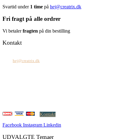
Svartid under
1 time
på
hej@creatrix.dk
Fri fragt på alle ordrer
Vi betaler
fragten
på din bestilling
Kontakt
Tel: +45 7171 2071
Mail:
hej@creatrix.dk
Creatrix ApS
Falkoner Allé 1, 3.
DK-2000 Frederiksberg
CVR: 37 79 59 68
Åbningstider:
Mandag – fredag: 08.00 – 17.00
Kontakt
Facebook
Instagram
Linkedin
UDVALGTE Temaer