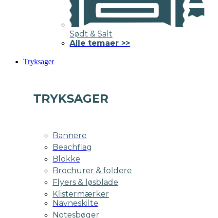
Sødt & Salt
Alle temaer >>
Tryksager
TRYKSAGER
Bannere
Beachflag
Blokke
Brochurer & foldere
Flyers & løsblade
Klistermærker
Navneskilte
Notesbøger