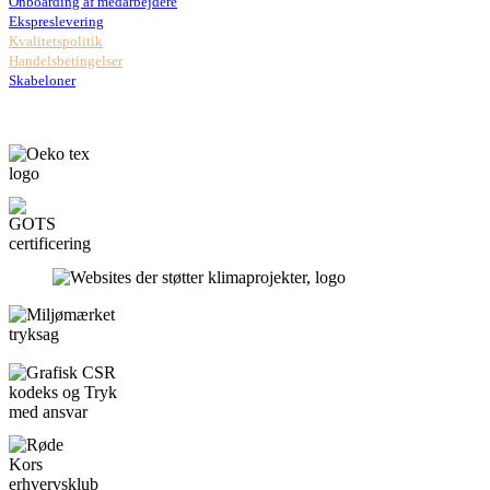
Onboarding af medarbejdere
Ekspreslevering
Kvalitetspolitik
Handelsbetingelser
Skabeloner