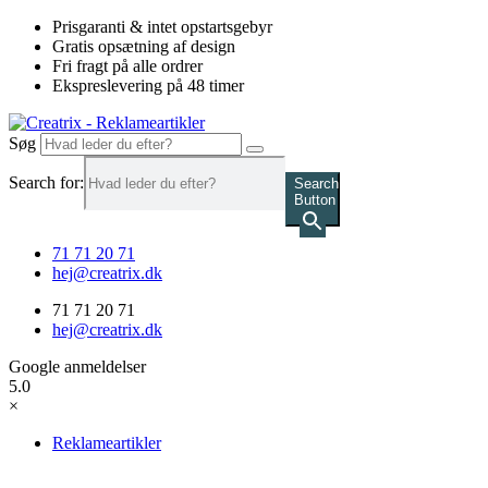
Videre
Prisgaranti & intet opstartsgebyr
til
Gratis opsætning af design
indhold
Fri fragt på alle ordrer
Ekspreslevering på 48 timer
Søg
Search for:
Search
Button
71 71 20 71
hej@creatrix.dk
71 71 20 71
hej@creatrix.dk
Google anmeldelser
5.0
×
Reklameartikler