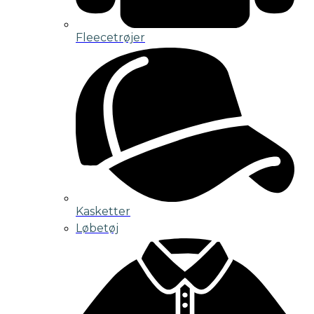
Fleecetrøjer
Kasketter
Løbetøj