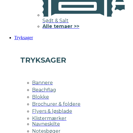
Sødt & Salt
Alle temaer >>
Tryksager
TRYKSAGER
Bannere
Beachflag
Blokke
Brochurer & foldere
Flyers & løsblade
Klistermærker
Navneskilte
Notesbøger