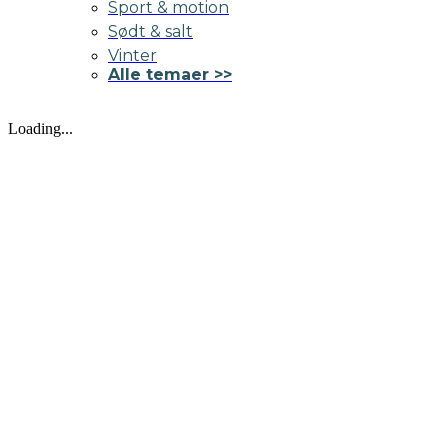
Sport & motion
Sødt & salt
Vinter
Alle temaer >>
Loading...