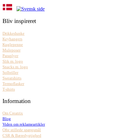
Bliv inspireret
Drikkedunke
Keyhangers
Kuglepenne
Muleposer
Paraplyer
Slik m. logo
Snacks m. logo
Solbriller
Sweatshirts
Termoflasker
T-shirts
Information
Om Creatrix
Blog
Viden om reklameartikler
Ofte stillede spørgsmål
CSR & Bæredygtighed