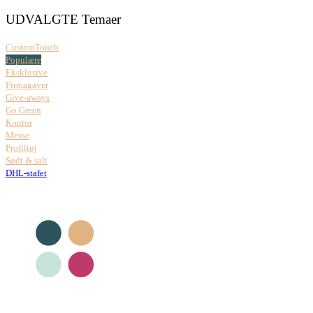
UDVALGTE Temaer
CustomTouch
Populære
Eksklusive
Firmagaver
Give-aways
Go Green
Kontor
Messe
Profiltøj
Sødt & salt
DHL-stafet