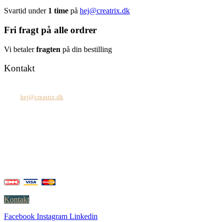
Svartid under
1 time
på
hej@creatrix.dk
Fri fragt på alle ordrer
Vi betaler
fragten
på din bestilling
Kontakt
Tel: +45 7171 2071
Mail:
hej@creatrix.dk
Creatrix ApS
Falkoner Allé 1, 3.
DK-2000 Frederiksberg
CVR: 37 79 59 68
Åbningstider:
Mandag – fredag: 08.00 – 17.00
Kontakt
Facebook
Instagram
Linkedin