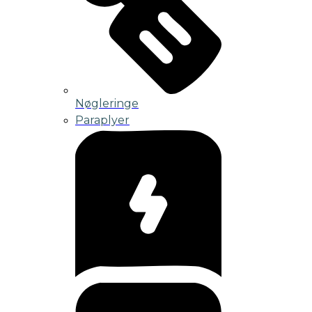
Nøgleringe
Paraplyer