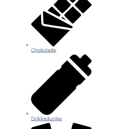
Chokolade
Drikkedunke