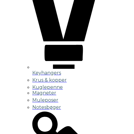
Keyhangers
Krus & kopper
Kuglepenne
Magneter
Muleposer
Notesbøger