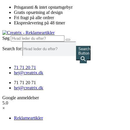
Videre
Prisgaranti & intet opstartsgebyr
til
Gratis opsætning af design
indhold
Fri fragt på alle ordrer
Ekspreslevering på 48 timer
Søg
Search for:
Search
Button
71 71 20 71
hej@creatrix.dk
71 71 20 71
hej@creatrix.dk
Google anmeldelser
5.0
×
Reklameartikler