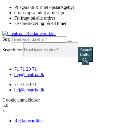
Videre
Prisgaranti & intet opstartsgebyr
til
Gratis opsætning af design
indhold
Fri fragt på alle ordrer
Ekspreslevering på 48 timer
Søg
Search for:
Search
Button
71 71 20 71
hej@creatrix.dk
71 71 20 71
hej@creatrix.dk
Google anmeldelser
5.0
×
Reklameartikler