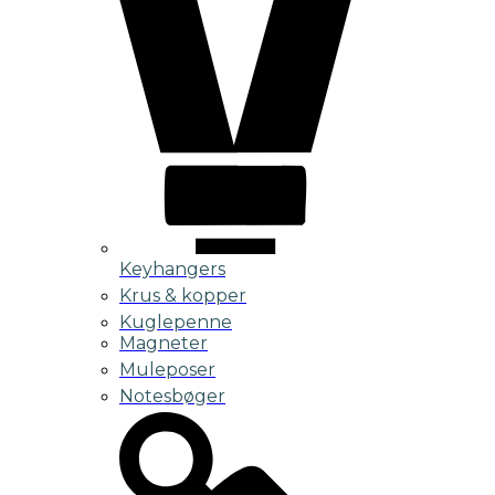
Keyhangers
Krus & kopper
Kuglepenne
Magneter
Muleposer
Notesbøger