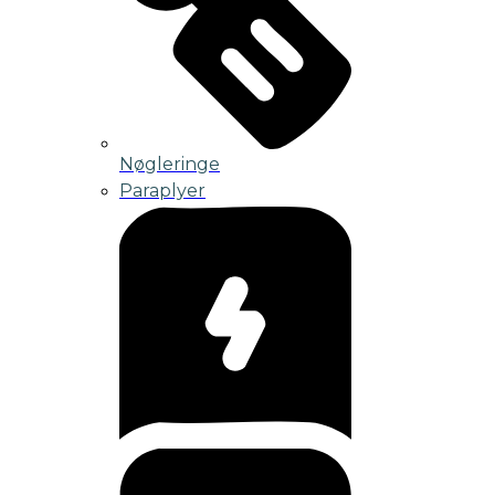
Nøgleringe
Paraplyer