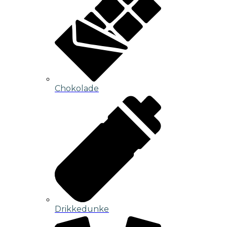
Chokolade
Drikkedunke