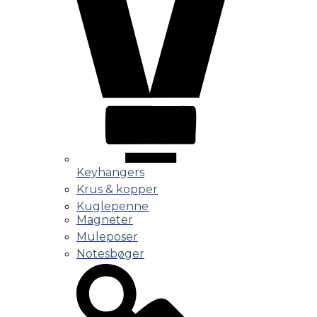
Keyhangers
Krus & kopper
Kuglepenne
Magneter
Muleposer
Notesbøger