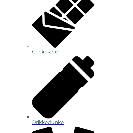
Chokolade
Drikkedunke