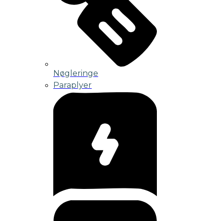
Nøgleringe
Paraplyer