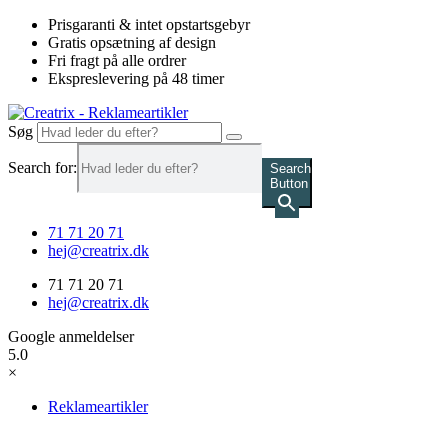
Videre
Prisgaranti & intet opstartsgebyr
til
Gratis opsætning af design
indhold
Fri fragt på alle ordrer
Ekspreslevering på 48 timer
Søg
Search for:
Search
Button
71 71 20 71
hej@creatrix.dk
71 71 20 71
hej@creatrix.dk
Google anmeldelser
5.0
×
Reklameartikler