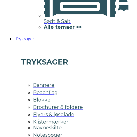
Sødt & Salt
Alle temaer >>
Tryksager
TRYKSAGER
Bannere
Beachflag
Blokke
Brochurer & foldere
Flyers & løsblade
Klistermærker
Navneskilte
Notesbøger