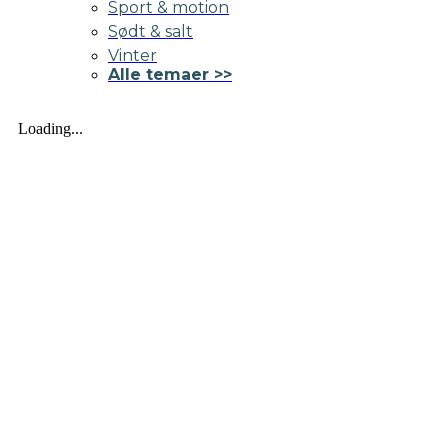
Sport & motion
Sødt & salt
Vinter
Alle temaer >>
Loading...