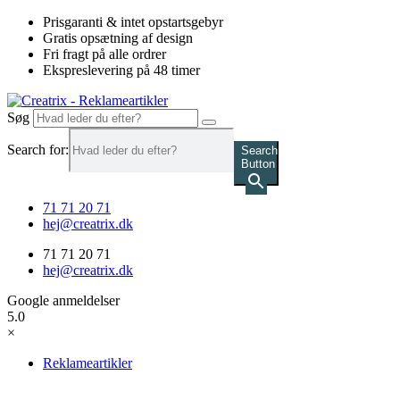
Videre
Prisgaranti & intet opstartsgebyr
til
Gratis opsætning af design
indhold
Fri fragt på alle ordrer
Ekspreslevering på 48 timer
Søg
Search for:
Search
Button
71 71 20 71
hej@creatrix.dk
71 71 20 71
hej@creatrix.dk
Google anmeldelser
5.0
×
Reklameartikler