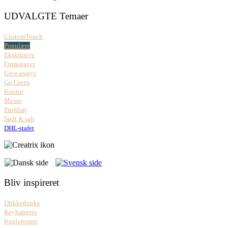
UDVALGTE Temaer
CustomTouch
Populære
Eksklusive
Firmagaver
Give-aways
Go Green
Kontor
Messe
Profiltøj
Sødt & salt
DHL-stafet
Bliv inspireret
Drikkedunke
Keyhangers
Kuglepenne