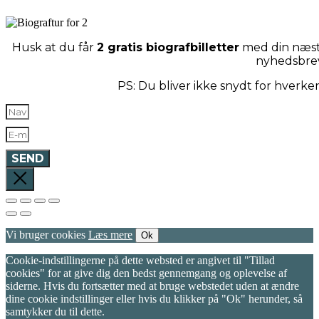
Husk at du får
2 gratis biografbilletter
med din næste
nyhedsbre
PS: Du bliver ikke snydt for hverk
SEND
Vi bruger cookies
Læs mere
Ok
Cookie-indstillingerne på dette websted er angivet til "Tillad
cookies" for at give dig den bedst gennemgang og oplevelse af
siderne. Hvis du fortsætter med at bruge webstedet uden at ændre
dine cookie indstillinger eller hvis du klikker på "Ok" herunder, så
samtykker du til dette.