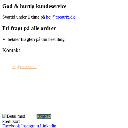
God & hurtig kundeservice
Svartid under
1 time
på
hej@creatrix.dk
Fri fragt på alle ordrer
Vi betaler
fragten
på din bestilling
Kontakt
Tel: +45 7171 2071
Mail:
hej@creatrix.dk
Creatrix ApS
Falkoner Allé 1, 3.
DK-2000 Frederiksberg
CVR: 37 79 59 68
Åbningstider:
Mandag – fredag: 08.00 – 17.00
Kontakt
Facebook
Instagram
Linkedin