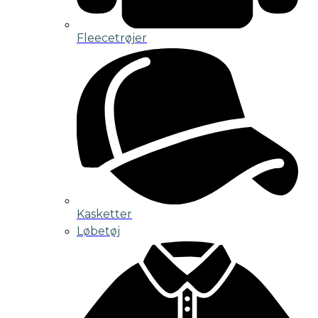
Fleecetrøjer
Kasketter
Løbetøj