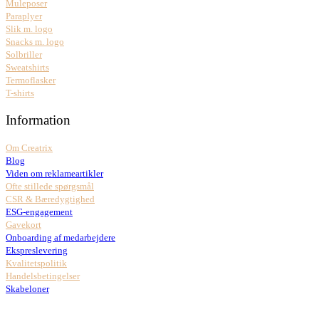
Muleposer
Paraplyer
Slik m. logo
Snacks m. logo
Solbriller
Sweatshirts
Termoflasker
T-shirts
Information
Om Creatrix
Blog
Viden om reklameartikler
Ofte stillede spørgsmål
CSR & Bæredygtighed
ESG-engagement
Gavekort
Onboarding af medarbejdere
Ekspreslevering
Kvalitetspolitik
Handelsbetingelser
Skabeloner