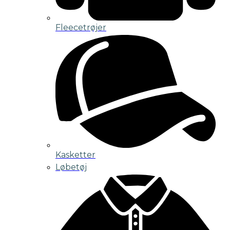
Fleecetrøjer
Kasketter
Løbetøj