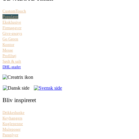
CustomTouch
Populære
Eksklusive
Firmagaver
Give-aways
Go Green
Kontor
Messe
Profiltøj
Sødt & salt
DHL-stafet
Bliv inspireret
Drikkedunke
Keyhangers
Kuglepenne
Muleposer
Paraplyer