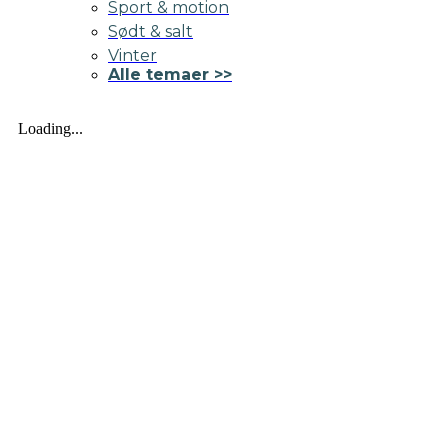
Sport & motion
Sødt & salt
Vinter
Alle temaer >>
Loading...