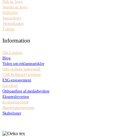
Slik m. logo
Snacks m. logo
Solbriller
Sweatshirts
Termoflasker
T-shirts
Information
Om Creatrix
Blog
Viden om reklameartikler
Ofte stillede spørgsmål
CSR & Bæredygtighed
ESG-engagement
Gavekort
Onboarding af medarbejdere
Ekspreslevering
Kvalitetspolitik
Handelsbetingelser
Skabeloner