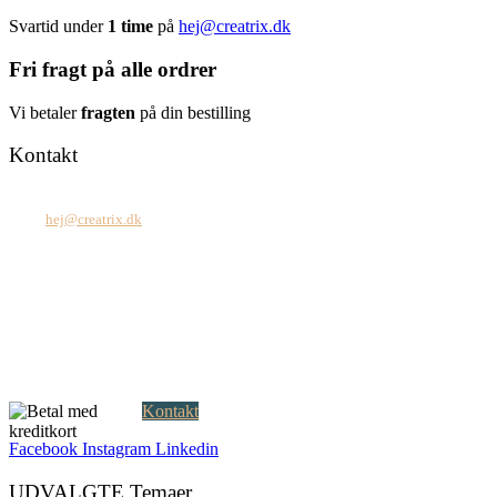
Svartid under
1 time
på
hej@creatrix.dk
Fri fragt på alle ordrer
Vi betaler
fragten
på din bestilling
Kontakt
Tel: +45 7171 2071
Mail:
hej@creatrix.dk
Creatrix ApS
Falkoner Allé 1, 3.
DK-2000 Frederiksberg
CVR: 37 79 59 68
Åbningstider:
Mandag – fredag: 08.00 – 17.00
Kontakt
Facebook
Instagram
Linkedin
UDVALGTE Temaer