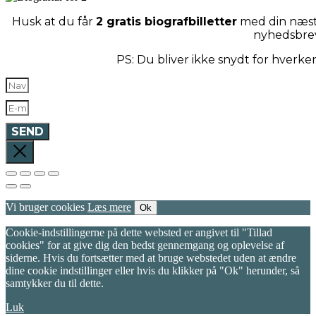
Husk at du får
2 gratis biografbilletter
med din næste
nyhedsbre
PS: Du bliver ikke snydt for hverk
SEND
Vi bruger cookies
Læs mere
Ok
Cookie-indstillingerne på dette websted er angivet til "Tillad
cookies" for at give dig den bedst gennemgang og oplevelse af
siderne. Hvis du fortsætter med at bruge webstedet uden at ændre
dine cookie indstillinger eller hvis du klikker på "Ok" herunder, så
samtykker du til dette.
Luk