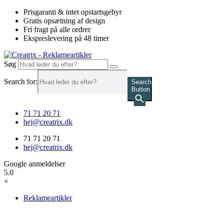
Videre
Prisgaranti & intet opstartsgebyr
til
Gratis opsætning af design
indhold
Fri fragt på alle ordrer
Ekspreslevering på 48 timer
Søg
Search for:
Search
Button
71 71 20 71
hej@creatrix.dk
71 71 20 71
hej@creatrix.dk
Google anmeldelser
5.0
×
Reklameartikler