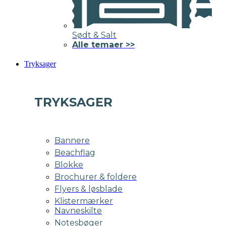
Sødt & Salt
Alle temaer >>
Tryksager
TRYKSAGER
Bannere
Beachflag
Blokke
Brochurer & foldere
Flyers & løsblade
Klistermærker
Navneskilte
Notesbøger