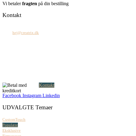
Vi betaler
fragten
på din bestilling
Kontakt
Tel: +45 7171 2071
Mail:
hej@creatrix.dk
Creatrix ApS
Falkoner Allé 1, 3.
DK-2000 Frederiksberg
CVR: 37 79 59 68
Åbningstider:
Mandag – fredag: 08.00 – 17.00
Kontakt
Facebook
Instagram
Linkedin
UDVALGTE Temaer
CustomTouch
Populære
Eksklusive
Firmagaver