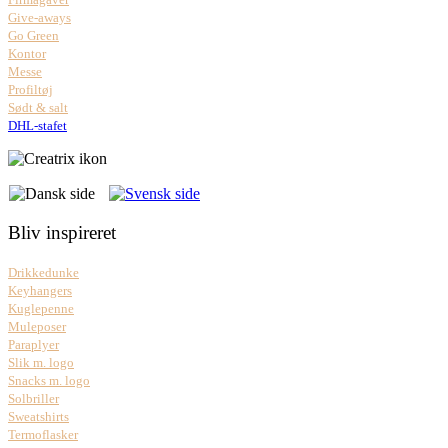
Give-aways
Go Green
Kontor
Messe
Profiltøj
Sødt & salt
DHL-stafet
Bliv inspireret
Drikkedunke
Keyhangers
Kuglepenne
Muleposer
Paraplyer
Slik m. logo
Snacks m. logo
Solbriller
Sweatshirts
Termoflasker