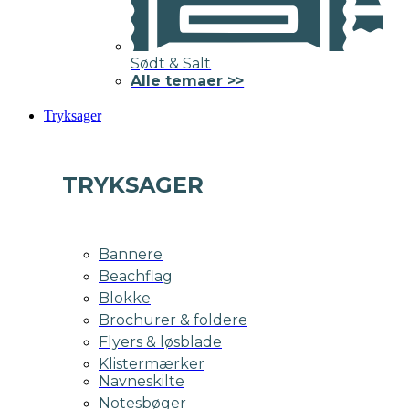
Sødt & Salt
Alle temaer >>
Tryksager
TRYKSAGER
Bannere
Beachflag
Blokke
Brochurer & foldere
Flyers & løsblade
Klistermærker
Navneskilte
Notesbøger