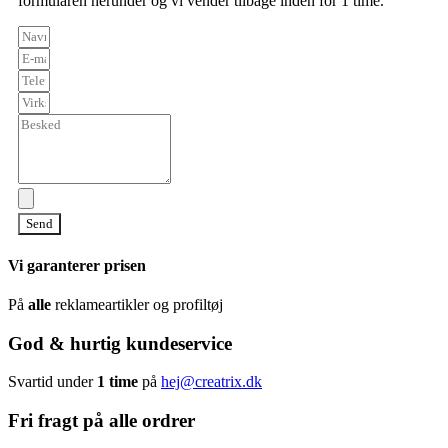
formularen herunder og vi vender tilbage inden for 1 time.
Send
Vi garanterer prisen
På
alle
reklameartikler og profiltøj
God & hurtig kundeservice
Svartid under
1 time
på
hej@creatrix.dk
Fri fragt på alle ordrer