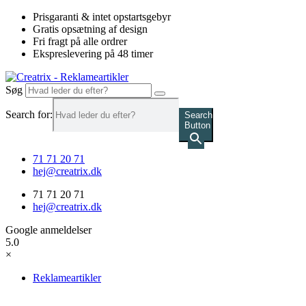
Videre
Prisgaranti & intet opstartsgebyr
til
Gratis opsætning af design
indhold
Fri fragt på alle ordrer
Ekspreslevering på 48 timer
Søg
Search for:
Search
Button
71 71 20 71
hej@creatrix.dk
71 71 20 71
hej@creatrix.dk
Google anmeldelser
5.0
×
Reklameartikler