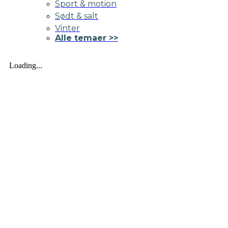
Sport & motion
Sødt & salt
Vinter
Alle temaer >>
Loading...