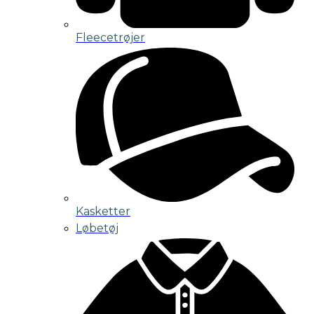
Fleecetrøjer
Kasketter
Løbetøj