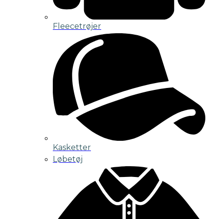
Fleecetrøjer
Kasketter
Løbetøj