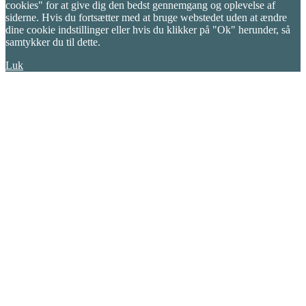
cookies" for at give dig den bedst gennemgang og oplevelse af
siderne. Hvis du fortsætter med at bruge webstedet uden at ændre
dine cookie indstillinger eller hvis du klikker på "Ok" herunder, så
samtykker du til dette.
Luk