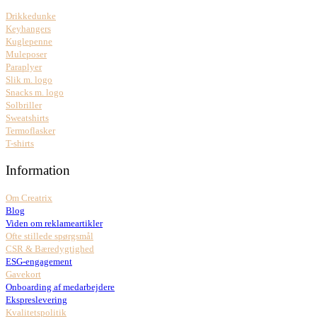
Drikkedunke
Keyhangers
Kuglepenne
Muleposer
Paraplyer
Slik m. logo
Snacks m. logo
Solbriller
Sweatshirts
Termoflasker
T-shirts
Information
Om Creatrix
Blog
Viden om reklameartikler
Ofte stillede spørgsmål
CSR & Bæredygtighed
ESG-engagement
Gavekort
Onboarding af medarbejdere
Ekspreslevering
Kvalitetspolitik