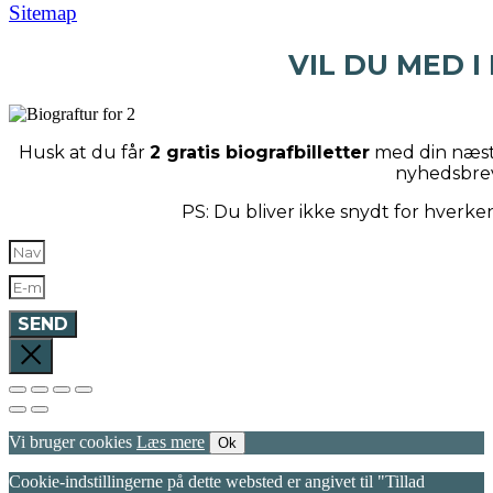
Sitemap
VIL DU MED I
Husk at du får
2 gratis biografbilletter
med din næste
nyhedsbre
PS: Du bliver ikke snydt for hverk
SEND
Vi bruger cookies
Læs mere
Ok
Cookie-indstillingerne på dette websted er angivet til "Tillad