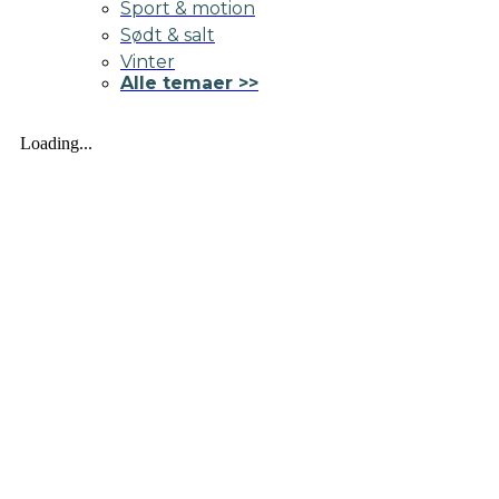
Sport & motion
Sødt & salt
Vinter
Alle temaer >>
Loading...