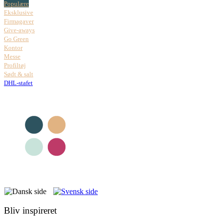
Populære
Eksklusive
Firmagaver
Give-aways
Go Green
Kontor
Messe
Profiltøj
Sødt & salt
DHL-stafet
Bliv inspireret