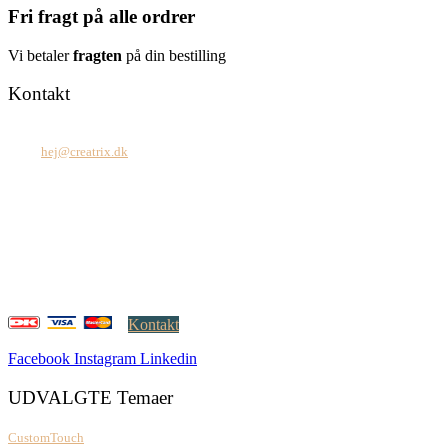
Fri fragt på alle ordrer
Vi betaler
fragten
på din bestilling
Kontakt
Tel: +45 7171 2071
Mail:
hej@creatrix.dk
Creatrix ApS
Falkoner Allé 1, 3.
DK-2000 Frederiksberg
CVR: 37 79 59 68
Åbningstider:
Mandag – fredag: 08.00 – 17.00
Kontakt
Facebook
Instagram
Linkedin
UDVALGTE Temaer
CustomTouch