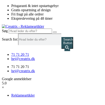
Videre
Prisgaranti & intet opstartsgebyr
til
Gratis opsætning af design
indhold
Fri fragt på alle ordrer
Ekspreslevering på 48 timer
Søg
Search for:
Search
Button
71 71 20 71
hej@creatrix.dk
71 71 20 71
hej@creatrix.dk
Google anmeldelser
5.0
×
Reklameartikler