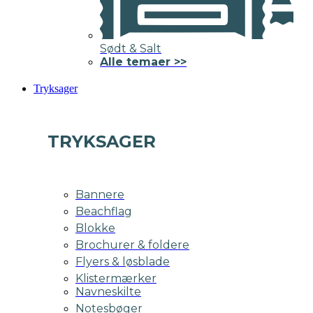
Sødt & Salt
Alle temaer >>
Tryksager
TRYKSAGER
Bannere
Beachflag
Blokke
Brochurer & foldere
Flyers & løsblade
Klistermærker
Navneskilte
Notesbøger