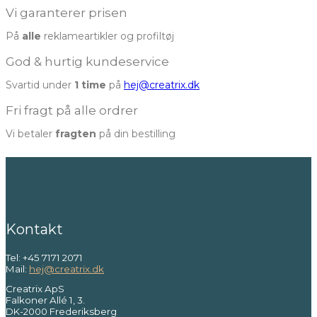
Vi garanterer prisen
På
alle
reklameartikler og profiltøj
God & hurtig kundeservice
Svartid under
1 time
på
hej@creatrix.dk
Fri fragt på alle ordrer
Vi betaler
fragten
på din bestilling
Kontakt
Tel: +45 7171 2071
Mail:
hej@creatrix.dk
Creatrix ApS
Falkoner Allé 1, 3.
DK-2000 Frederiksberg