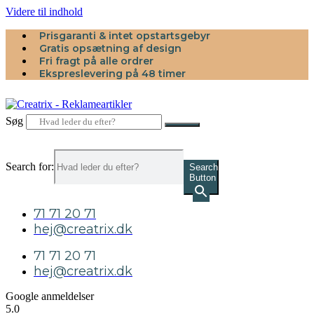
Videre til indhold
Prisgaranti & intet opstartsgebyr
Gratis opsætning af design
Fri fragt på alle ordrer
Ekspreslevering på 48 timer
Søg
Search for:
Search
Button
71 71 20 71
hej@creatrix.dk
71 71 20 71
hej@creatrix.dk
Google anmeldelser
5.0