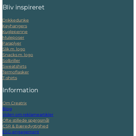
Bliv inspireret
Drikkedunke
Keyhangers
Kuglepenne
Muleposer
Paraplyer
Slik m. logo
Snacks m. logo
Solbriller
Sweatshirts
Termoflasker
T-shirts
Information
Om Creatrix
Blog
Viden om reklameartikler
Ofte stillede spørgsmål
CSR & Bæredygtighed
ESG-engagement