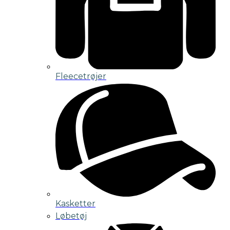
Fleecetrøjer
Kasketter
Løbetøj