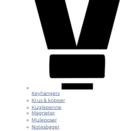
Keyhangers
Krus & kopper
Kuglepenne
Magneter
Muleposer
Notesbøger