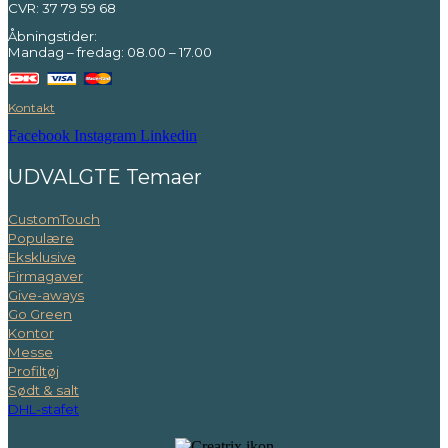
CVR: 37 79 59 68
Åbningstider:
Mandag – fredag: 08.00 – 17.00
Kontakt
Facebook
Instagram
Linkedin
UDVALGTE Temaer
CustomTouch
Populære
Eksklusive
Firmagaver
Give-aways
Go Green
Kontor
Messe
Profiltøj
Sødt & salt
DHL-stafet