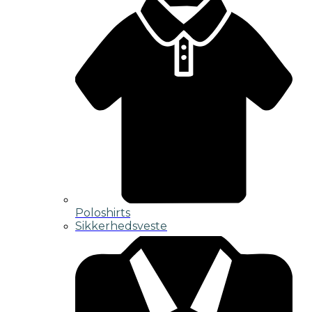
Poloshirts
Sikkerhedsveste