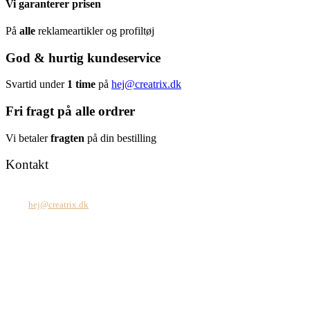
Vi garanterer prisen
På
alle
reklameartikler og profiltøj
God & hurtig kundeservice
Svartid under
1 time
på
hej@creatrix.dk
Fri fragt på alle ordrer
Vi betaler
fragten
på din bestilling
Kontakt
Tel: +45 7171 2071
Mail:
hej@creatrix.dk
Creatrix ApS
Falkoner Allé 1, 3.
DK-2000 Frederiksberg
CVR: 37 79 59 68
Åbningstider:
Mandag – fredag: 08.00 – 17.00