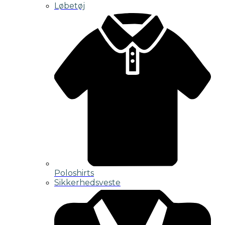
Løbetøj
Poloshirts
Sikkerhedsveste