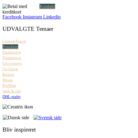
Kontakt
Facebook
Instagram
Linkedin
UDVALGTE Temaer
CustomTouch
Populære
Eksklusive
Firmagaver
Give-aways
Go Green
Kontor
Messe
Profiltøj
Sødt & salt
DHL-stafet
Bliv inspireret