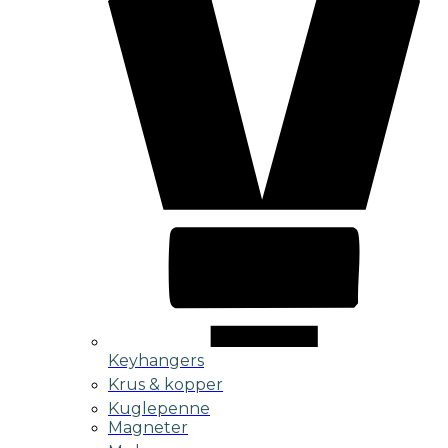
Keyhangers
Krus & kopper
Kuglepenne
Magneter