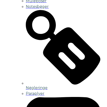
Muleposer
Notesbøger
Nøgleringe
Paraplyer