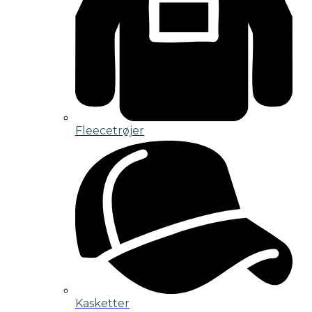
Fleecetrøjer
Kasketter