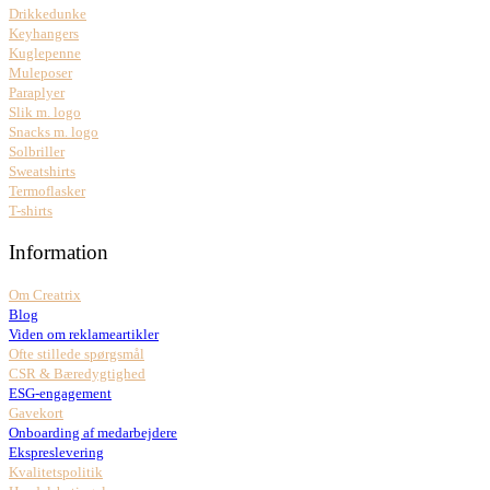
Drikkedunke
Keyhangers
Kuglepenne
Muleposer
Paraplyer
Slik m. logo
Snacks m. logo
Solbriller
Sweatshirts
Termoflasker
T-shirts
Information
Om Creatrix
Blog
Viden om reklameartikler
Ofte stillede spørgsmål
CSR & Bæredygtighed
ESG-engagement
Gavekort
Onboarding af medarbejdere
Ekspreslevering
Kvalitetspolitik