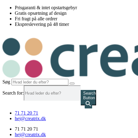
Videre
Prisgaranti & intet opstartsgebyr
til
Gratis opsætning af design
indhold
Fri fragt på alle ordrer
Ekspreslevering på 48 timer
Søg
Search for:
Search
Button
71 71 20 71
hej@creatrix.dk
71 71 20 71
hej@creatrix.dk