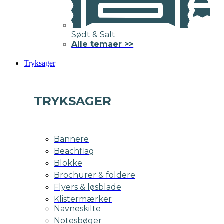
Sødt & Salt
Alle temaer >>
Tryksager
TRYKSAGER
Bannere
Beachflag
Blokke
Brochurer & foldere
Flyers & løsblade
Klistermærker
Navneskilte
Notesbøger