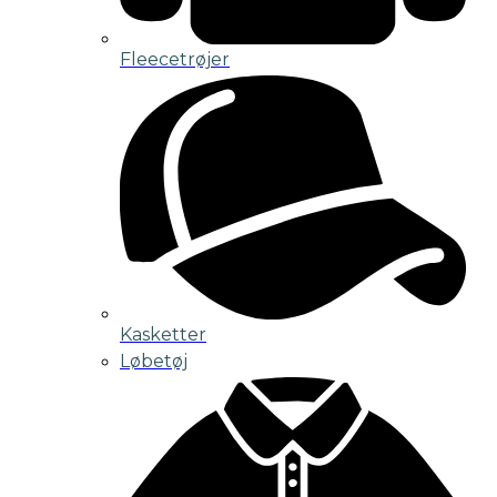
Fleecetrøjer
Kasketter
Løbetøj