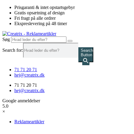
Videre
Prisgaranti & intet opstartsgebyr
til
Gratis opsætning af design
indhold
Fri fragt på alle ordrer
Ekspreslevering på 48 timer
Søg
Search for:
Search
Button
71 71 20 71
hej@creatrix.dk
71 71 20 71
hej@creatrix.dk
Google anmeldelser
5.0
×
Reklameartikler