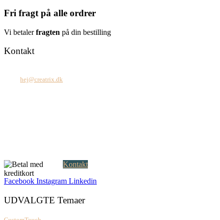
Fri fragt på alle ordrer
Vi betaler
fragten
på din bestilling
Kontakt
Tel: +45 7171 2071
Mail:
hej@creatrix.dk
Creatrix ApS
Falkoner Allé 1, 3.
DK-2000 Frederiksberg
CVR: 37 79 59 68
Åbningstider:
Mandag – fredag: 08.00 – 17.00
Kontakt
Facebook
Instagram
Linkedin
UDVALGTE Temaer
CustomTouch