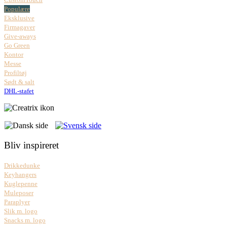
Populære
Eksklusive
Firmagaver
Give-aways
Go Green
Kontor
Messe
Profiltøj
Sødt & salt
DHL-stafet
Bliv inspireret
Drikkedunke
Keyhangers
Kuglepenne
Muleposer
Paraplyer
Slik m. logo
Snacks m. logo