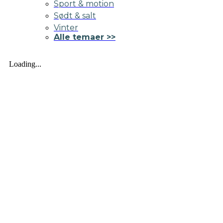
Sport & motion
Sødt & salt
Vinter
Alle temaer >>
Loading...