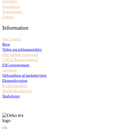
Solbriller
Sweatshirts
Termoflasker
T-shirts
Information
Om Creatrix
Blog
Viden om reklameartikler
Ofte stillede spørgsmål
CSR & Bæredygtighed
ESG-engagement
Gavekort
Onboarding af medarbejdere
Ekspreslevering
Kvalitetspolitik
Handelsbetingelser
Skabeloner