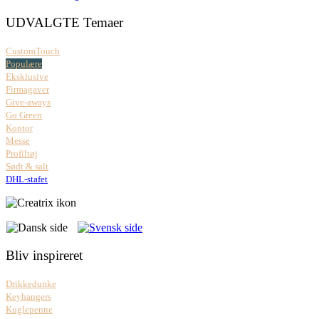
UDVALGTE Temaer
CustomTouch
Populære
Eksklusive
Firmagaver
Give-aways
Go Green
Kontor
Messe
Profiltøj
Sødt & salt
DHL-stafet
Bliv inspireret
Drikkedunke
Keyhangers
Kuglepenne