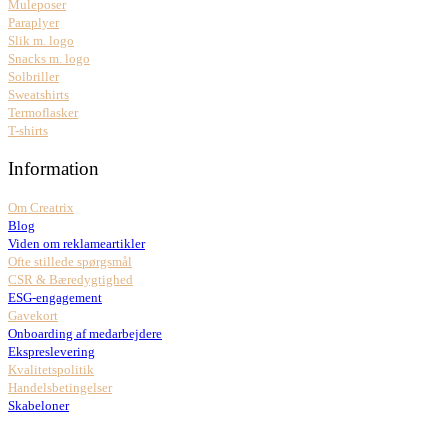
Muleposer
Paraplyer
Slik m. logo
Snacks m. logo
Solbriller
Sweatshirts
Termoflasker
T-shirts
Information
Om Creatrix
Blog
Viden om reklameartikler
Ofte stillede spørgsmål
CSR & Bæredygtighed
ESG-engagement
Gavekort
Onboarding af medarbejdere
Ekspreslevering
Kvalitetspolitik
Handelsbetingelser
Skabeloner