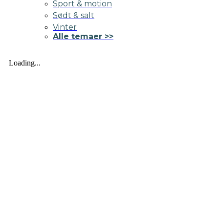
Sport & motion
Sødt & salt
Vinter
Alle temaer >>
Loading...