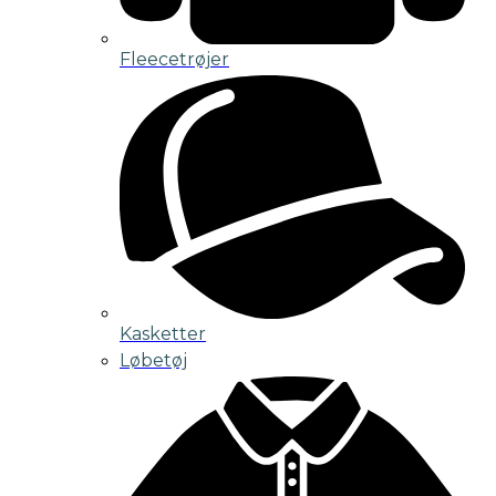
Fleecetrøjer
Kasketter
Løbetøj