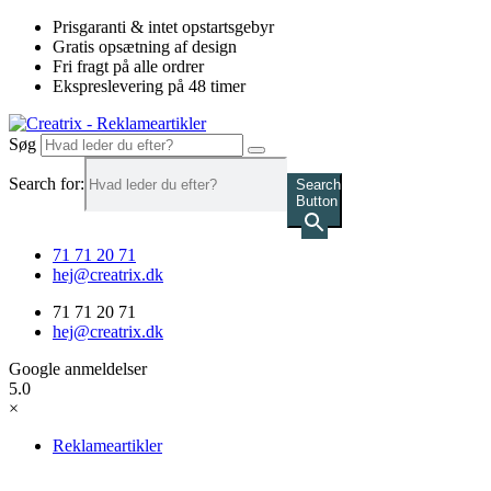
Videre
Prisgaranti & intet opstartsgebyr
til
Gratis opsætning af design
indhold
Fri fragt på alle ordrer
Ekspreslevering på 48 timer
Søg
Search for:
Search
Button
71 71 20 71
hej@creatrix.dk
71 71 20 71
hej@creatrix.dk
Google anmeldelser
5.0
×
Reklameartikler