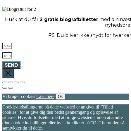
Husk at du får
2 gratis biografbilletter
med din næste
nyhedsbre
PS: Du bliver ikke snydt for hverk
SEND
Vi bruger cookies
Læs mere
Ok
Cookie-indstillingerne på dette websted er angivet til "Tillad
cookies" for at give dig den bedst gennemgang og oplevelse af
siderne. Hvis du fortsætter med at bruge webstedet uden at ændre
dine cookie indstillinger eller hvis du klikker på "Ok" herunder, så
samtykker du til dette.