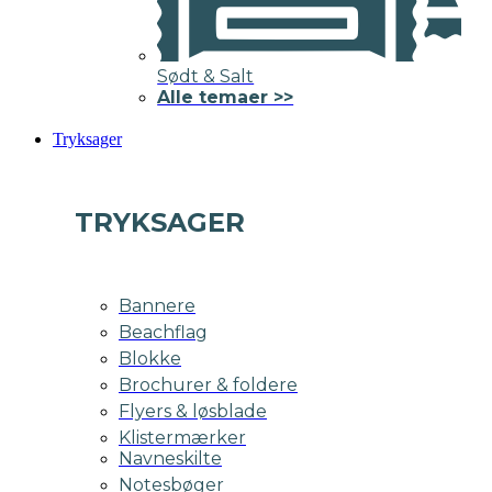
Sødt & Salt
Alle temaer >>
Tryksager
TRYKSAGER
Bannere
Beachflag
Blokke
Brochurer & foldere
Flyers & løsblade
Klistermærker
Navneskilte
Notesbøger