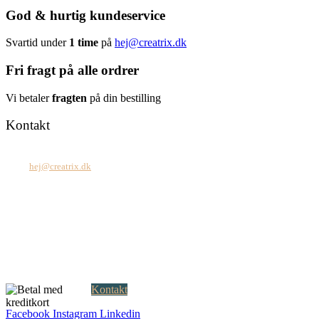
God & hurtig kundeservice
Svartid under
1 time
på
hej@creatrix.dk
Fri fragt på alle ordrer
Vi betaler
fragten
på din bestilling
Kontakt
Tel: +45 7171 2071
Mail:
hej@creatrix.dk
Creatrix ApS
Falkoner Allé 1, 3.
DK-2000 Frederiksberg
CVR: 37 79 59 68
Åbningstider:
Mandag – fredag: 08.00 – 17.00
Kontakt
Facebook
Instagram
Linkedin