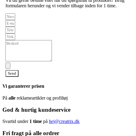
Vil du gerne bestille eller har du spørgsmål til produktet? Brug
formularen herunder og vi vender tilbage inden for 1 time.
Send
Vi garanterer prisen
På
alle
reklameartikler og profiltøj
God & hurtig kundeservice
Svartid under
1 time
på
hej@creatrix.dk
Fri fragt på alle ordrer