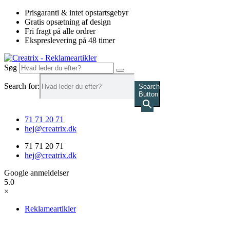
Videre
Prisgaranti & intet opstartsgebyr
til
Gratis opsætning af design
indhold
Fri fragt på alle ordrer
Ekspreslevering på 48 timer
Søg
Search for:
Search
Button
71 71 20 71
hej@creatrix.dk
71 71 20 71
hej@creatrix.dk
Google anmeldelser
5.0
×
Reklameartikler