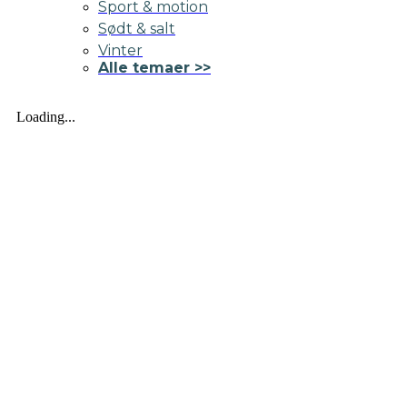
Sport & motion
Sødt & salt
Vinter
Alle temaer >>
Loading...