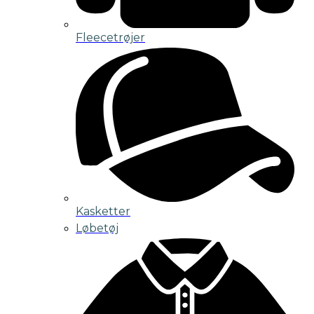
Fleecetrøjer
Kasketter
Løbetøj