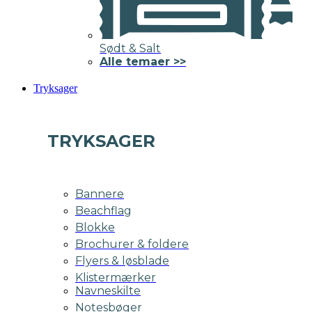
Sødt & Salt
Alle temaer >>
Tryksager
TRYKSAGER
Bannere
Beachflag
Blokke
Brochurer & foldere
Flyers & løsblade
Klistermærker
Navneskilte
Notesbøger