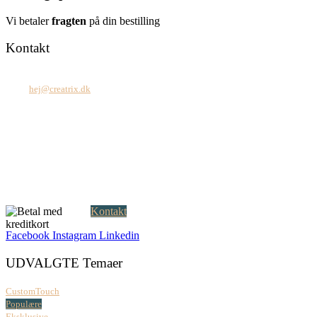
Vi betaler
fragten
på din bestilling
Kontakt
Tel: +45 7171 2071
Mail:
hej@creatrix.dk
Creatrix ApS
Falkoner Allé 1, 3.
DK-2000 Frederiksberg
CVR: 37 79 59 68
Åbningstider:
Mandag – fredag: 08.00 – 17.00
Kontakt
Facebook
Instagram
Linkedin
UDVALGTE Temaer
CustomTouch
Populære
Eksklusive