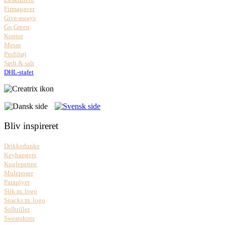
Firmagaver
Give-aways
Go Green
Kontor
Messe
Profiltøj
Sødt & salt
DHL-stafet
Bliv inspireret
Drikkedunke
Keyhangers
Kuglepenne
Muleposer
Paraplyer
Slik m. logo
Snacks m. logo
Solbriller
Sweatshirts