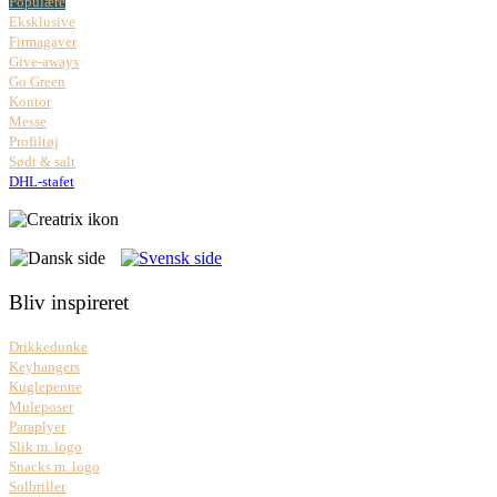
Populære
Eksklusive
Firmagaver
Give-aways
Go Green
Kontor
Messe
Profiltøj
Sødt & salt
DHL-stafet
Bliv inspireret
Drikkedunke
Keyhangers
Kuglepenne
Muleposer
Paraplyer
Slik m. logo
Snacks m. logo
Solbriller