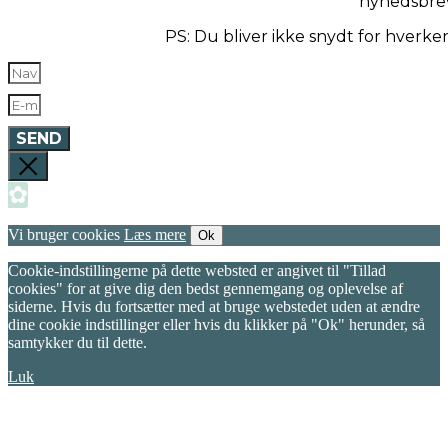
nyhedsbre
PS: Du bliver ikke snydt for hverk
SEND
✿
Vi bruger cookies
Læs mere
Ok
Cookie-indstillingerne på dette websted er angivet til "Tillad
cookies" for at give dig den bedst gennemgang og oplevelse af
siderne. Hvis du fortsætter med at bruge webstedet uden at ændre
dine cookie indstillinger eller hvis du klikker på "Ok" herunder, så
samtykker du til dette.
Luk