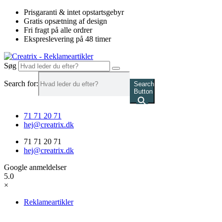
Videre
Prisgaranti & intet opstartsgebyr
til
Gratis opsætning af design
indhold
Fri fragt på alle ordrer
Ekspreslevering på 48 timer
Søg
Search for:
Search
Button
71 71 20 71
hej@creatrix.dk
71 71 20 71
hej@creatrix.dk
Google anmeldelser
5.0
×
Reklameartikler