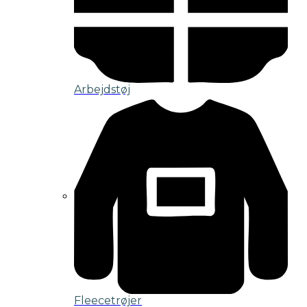
Arbejdstøj
Fleecetrøjer