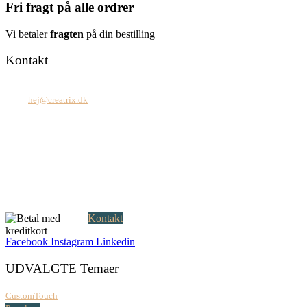
Fri fragt på alle ordrer
Vi betaler
fragten
på din bestilling
Kontakt
Tel: +45 7171 2071
Mail:
hej@creatrix.dk
Creatrix ApS
Falkoner Allé 1, 3.
DK-2000 Frederiksberg
CVR: 37 79 59 68
Åbningstider:
Mandag – fredag: 08.00 – 17.00
Kontakt
Facebook
Instagram
Linkedin
UDVALGTE Temaer
CustomTouch