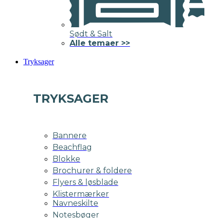
Sødt & Salt
Alle temaer >>
Tryksager
TRYKSAGER
Bannere
Beachflag
Blokke
Brochurer & foldere
Flyers & løsblade
Klistermærker
Navneskilte
Notesbøger