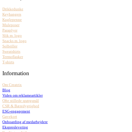
Drikkedunke
Keyhangers
Kuglepenne
Muleposer
Paraplyer
Slik m. logo
Snacks m. logo
Solbriller
Sweatshirts
Termoflasker
T-shirts
Information
Om Creatrix
Blog
Viden om reklameartikler
Ofte stillede spørgsmål
CSR & Bæredygtighed
ESG-engagement
Gavekort
Onboarding af medarbejdere
Ekspreslevering