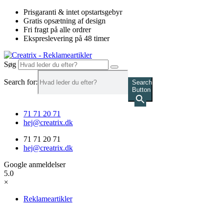
Videre
Prisgaranti & intet opstartsgebyr
til
Gratis opsætning af design
indhold
Fri fragt på alle ordrer
Ekspreslevering på 48 timer
Søg
Search for:
Search
Button
71 71 20 71
hej@creatrix.dk
71 71 20 71
hej@creatrix.dk
Google anmeldelser
5.0
×
Reklameartikler