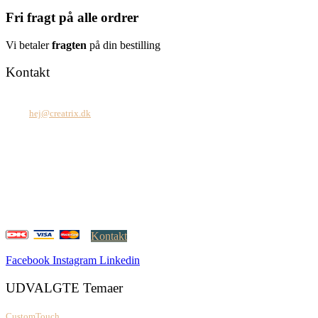
Fri fragt på alle ordrer
Vi betaler
fragten
på din bestilling
Kontakt
Tel: +45 7171 2071
Mail:
hej@creatrix.dk
Creatrix ApS
Falkoner Allé 1, 3.
DK-2000 Frederiksberg
CVR: 37 79 59 68
Åbningstider:
Mandag – fredag: 08.00 – 17.00
Kontakt
Facebook
Instagram
Linkedin
UDVALGTE Temaer
CustomTouch