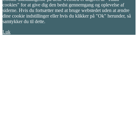
cookies" for at give dig den bedst gennemgang og oplevelse af
siderne. Hvis du fortsætter med at bruge webstedet uden at ændre
dine cookie indstillinger eller hvis du klikker på "Ok" herunder, så
samtykker du til dette.
Luk