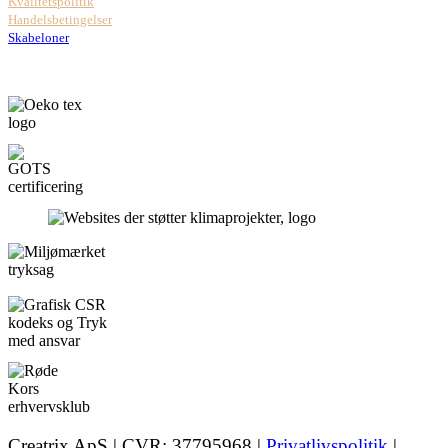
Kvalitetspolitik
Handelsbetingelser
Skabeloner
Creatrix ApS | CVR: 37795968 |
Privatlivspolitik
|