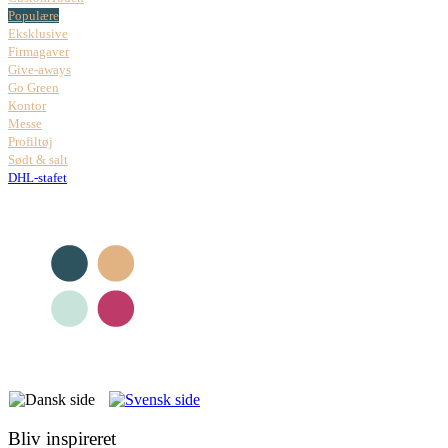
Populære
Eksklusive
Firmagaver
Give-aways
Go Green
Kontor
Messe
Profiltøj
Sødt & salt
DHL-stafet
Bliv inspireret