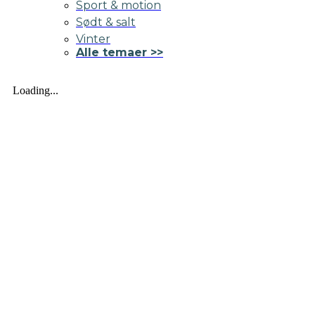
Sport & motion
Sødt & salt
Vinter
Alle temaer >>
Loading...