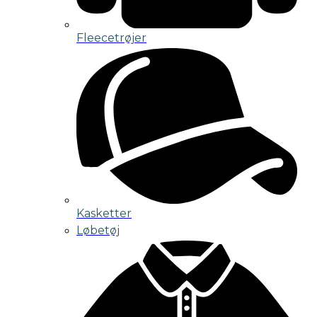
Fleecetrøjer
Kasketter
Løbetøj