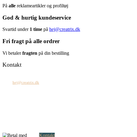
På
alle
reklameartikler og profiltøj
God & hurtig kundeservice
Svartid under
1 time
på
hej@creatrix.dk
Fri fragt på alle ordrer
Vi betaler
fragten
på din bestilling
Kontakt
Tel: +45 7171 2071
Mail:
hej@creatrix.dk
Creatrix ApS
Falkoner Allé 1, 3.
DK-2000 Frederiksberg
CVR: 37 79 59 68
Åbningstider:
Mandag – fredag: 08.00 – 17.00
Kontakt