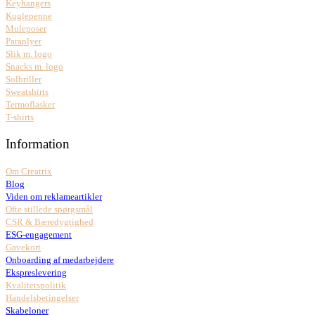
Keyhangers
Kuglepenne
Muleposer
Paraplyer
Slik m. logo
Snacks m. logo
Solbriller
Sweatshirts
Termoflasker
T-shirts
Information
Om Creatrix
Blog
Viden om reklameartikler
Ofte stillede spørgsmål
CSR & Bæredygtighed
ESG-engagement
Gavekort
Onboarding af medarbejdere
Ekspreslevering
Kvalitetspolitik
Handelsbetingelser
Skabeloner