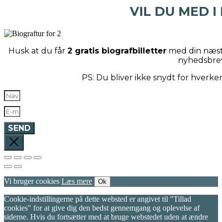
VIL DU MED I
Husk at du får
2 gratis biografbilletter
med din næste
nyhedsbre
PS: Du bliver ikke snydt for hverk
SEND
Vi bruger cookies
Læs mere
Ok
Cookie-indstillingerne på dette websted er angivet til "Tillad
cookies" for at give dig den bedst gennemgang og oplevelse af
siderne. Hvis du fortsætter med at bruge webstedet uden at ændre