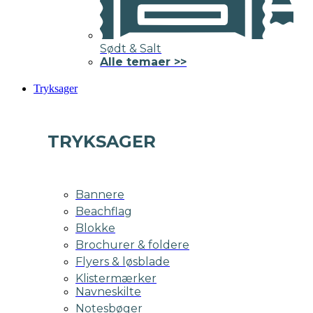
Sødt & Salt
Alle temaer >>
Tryksager
TRYKSAGER
Bannere
Beachflag
Blokke
Brochurer & foldere
Flyers & løsblade
Klistermærker
Navneskilte
Notesbøger