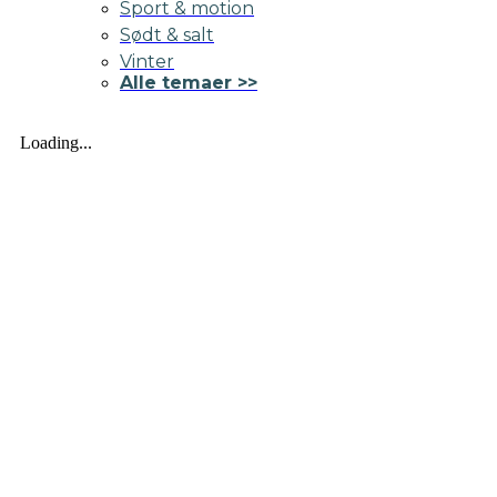
Sport & motion
Sødt & salt
Vinter
Alle temaer >>
Loading...