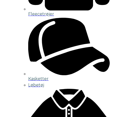
Fleecetrøjer
Kasketter
Løbetøj