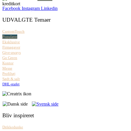
Facebook
Instagram
Linkedin
UDVALGTE Temaer
CustomTouch
Populære
Eksklusive
Firmagaver
Give-aways
Go Green
Kontor
Messe
Profiltøj
Sødt & salt
DHL-stafet
Bliv inspireret
Drikkedunke