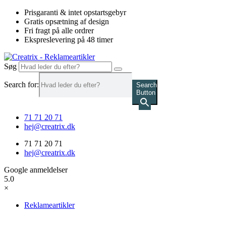
Videre
Prisgaranti & intet opstartsgebyr
til
Gratis opsætning af design
indhold
Fri fragt på alle ordrer
Ekspreslevering på 48 timer
Søg
Search for:
Search
Button
71 71 20 71
hej@creatrix.dk
71 71 20 71
hej@creatrix.dk
Google anmeldelser
5.0
×
Reklameartikler