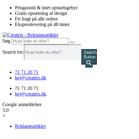
Videre
Prisgaranti & intet opstartsgebyr
til
Gratis opsætning af design
indhold
Fri fragt på alle ordrer
Ekspreslevering på 48 timer
Søg
Search for:
Search
Button
71 71 20 71
hej@creatrix.dk
71 71 20 71
hej@creatrix.dk
Google anmeldelser
5.0
×
Reklameartikler