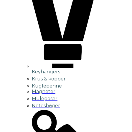
Keyhangers
Krus & kopper
Kuglepenne
Magneter
Muleposer
Notesbøger