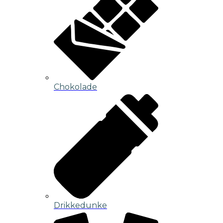
Chokolade
Drikkedunke