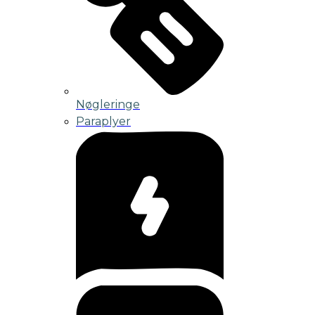
Nøgleringe
Paraplyer