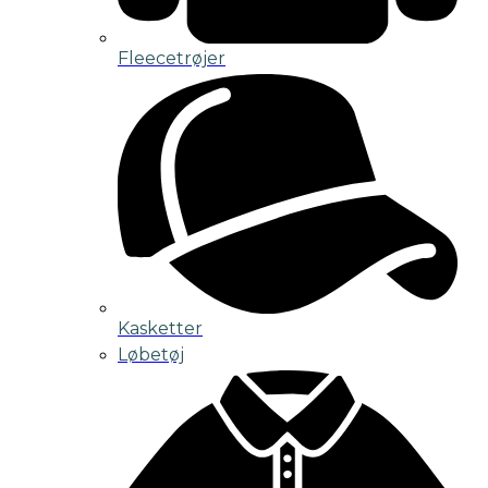
Fleecetrøjer
Kasketter
Løbetøj