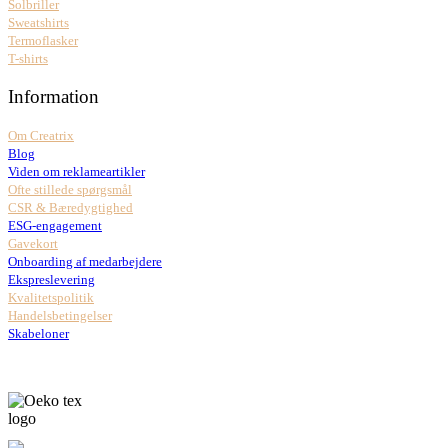
Solbriller
Sweatshirts
Termoflasker
T-shirts
Information
Om Creatrix
Blog
Viden om reklameartikler
Ofte stillede spørgsmål
CSR & Bæredygtighed
ESG-engagement
Gavekort
Onboarding af medarbejdere
Ekspreslevering
Kvalitetspolitik
Handelsbetingelser
Skabeloner