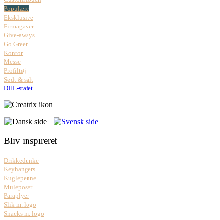
Populære
Eksklusive
Firmagaver
Give-aways
Go Green
Kontor
Messe
Profiltøj
Sødt & salt
DHL-stafet
Bliv inspireret
Drikkedunke
Keyhangers
Kuglepenne
Muleposer
Paraplyer
Slik m. logo
Snacks m. logo