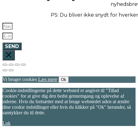
nyhedsbre
PS: Du bliver ikke snydt for hverk
SEND
Vi bruger cookies
Læs mere
Ok
Cookie-indstillingerne på dette websted er angivet til "Tillad
cookies" for at give dig den bedst gennemgang og oplevelse af
siderne. Hvis du fortsætter med at bruge webstedet uden at ændre
dine cookie indstillinger eller hvis du klikker på "Ok" herunder, så
samtykker du til dette.
Luk