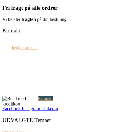
Fri fragt på alle ordrer
Vi betaler
fragten
på din bestilling
Kontakt
Tel: +45 7171 2071
Mail:
hej@creatrix.dk
Creatrix ApS
Falkoner Allé 1, 3.
DK-2000 Frederiksberg
CVR: 37 79 59 68
Åbningstider:
Mandag – fredag: 08.00 – 17.00
Kontakt
Facebook
Instagram
Linkedin
UDVALGTE Temaer
CustomTouch