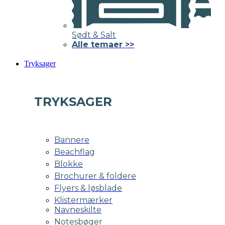
Sødt & Salt
Alle temaer >>
Tryksager
TRYKSAGER
Bannere
Beachflag
Blokke
Brochurer & foldere
Flyers & løsblade
Klistermærker
Navneskilte
Notesbøger