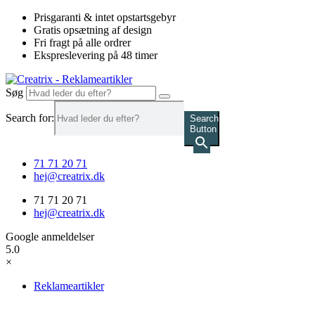
Videre
Prisgaranti & intet opstartsgebyr
til
Gratis opsætning af design
indhold
Fri fragt på alle ordrer
Ekspreslevering på 48 timer
Søg
Search for:
Search
Button
71 71 20 71
hej@creatrix.dk
71 71 20 71
hej@creatrix.dk
Google anmeldelser
5.0
×
Reklameartikler