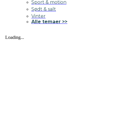
Sport & motion
Sødt & salt
Vinter
Alle temaer >>
Loading...