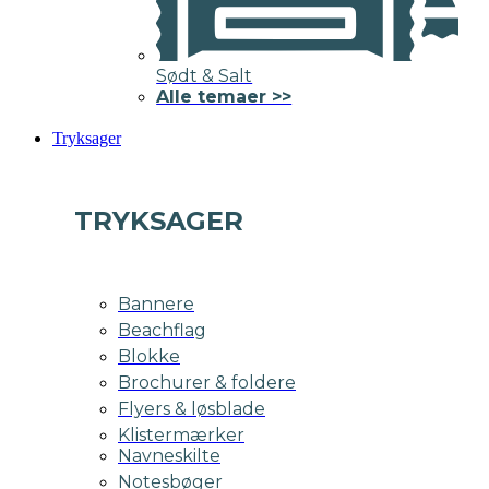
Sødt & Salt
Alle temaer >>
Tryksager
TRYKSAGER
Bannere
Beachflag
Blokke
Brochurer & foldere
Flyers & løsblade
Klistermærker
Navneskilte
Notesbøger