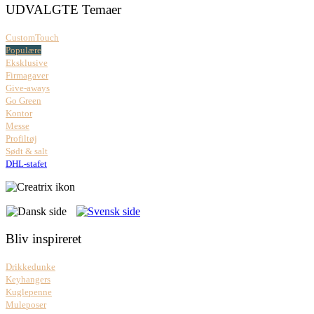
UDVALGTE Temaer
CustomTouch
Populære
Eksklusive
Firmagaver
Give-aways
Go Green
Kontor
Messe
Profiltøj
Sødt & salt
DHL-stafet
Bliv inspireret
Drikkedunke
Keyhangers
Kuglepenne
Muleposer