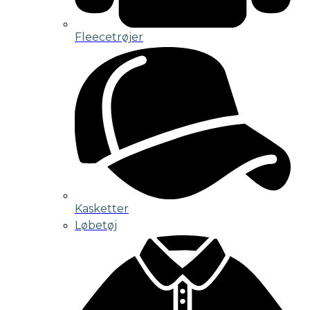
Fleecetrøjer
Kasketter
Løbetøj