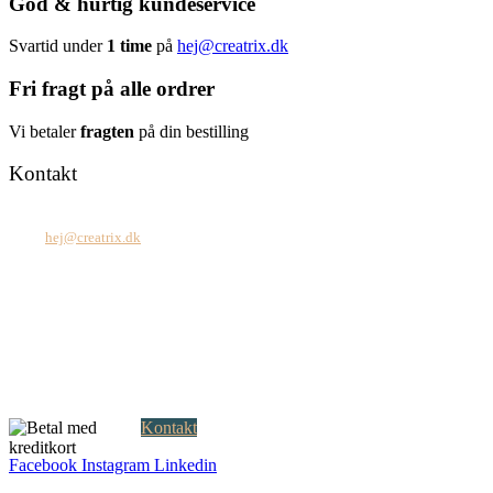
God & hurtig kundeservice
Svartid under
1 time
på
hej@creatrix.dk
Fri fragt på alle ordrer
Vi betaler
fragten
på din bestilling
Kontakt
Tel: +45 7171 2071
Mail:
hej@creatrix.dk
Creatrix ApS
Falkoner Allé 1, 3.
DK-2000 Frederiksberg
CVR: 37 79 59 68
Åbningstider:
Mandag – fredag: 08.00 – 17.00
Kontakt
Facebook
Instagram
Linkedin