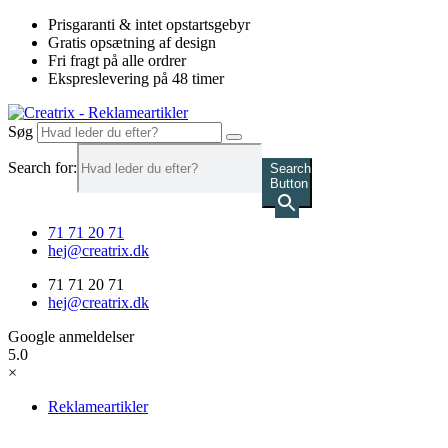
Videre
Prisgaranti & intet opstartsgebyr
til
Gratis opsætning af design
indhold
Fri fragt på alle ordrer
Ekspreslevering på 48 timer
Søg
Search for:
Search
Button
71 71 20 71
hej@creatrix.dk
71 71 20 71
hej@creatrix.dk
Google anmeldelser
5.0
×
Reklameartikler