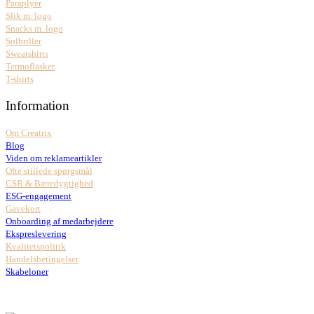
Paraplyer
Slik m. logo
Snacks m. logo
Solbriller
Sweatshirts
Termoflasker
T-shirts
Information
Om Creatrix
Blog
Viden om reklameartikler
Ofte stillede spørgsmål
CSR & Bæredygtighed
ESG-engagement
Gavekort
Onboarding af medarbejdere
Ekspreslevering
Kvalitetspolitik
Handelsbetingelser
Skabeloner