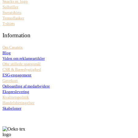
Snacks m. logo
Solbriller
Sweatshirts
Termoflasker
T-shirts
Information
Om Creatrix
Blog
Viden om reklameartikler
Ofte stillede spørgsmål
CSR & Bæredygtighed
ESG-engagement
Gavekort
Onboarding af medarbejdere
Ekspreslevering
Kvalitetspolitik
Handelsbetingelser
Skabeloner