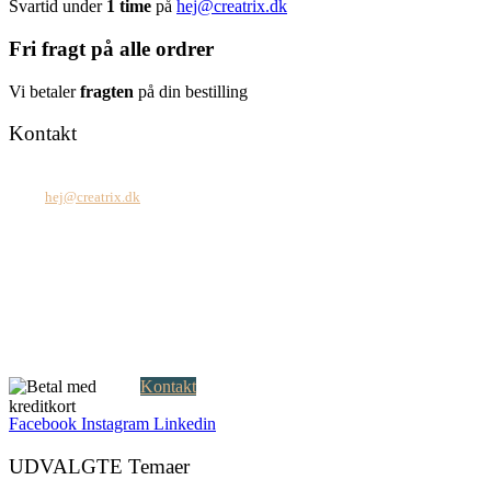
Svartid under
1 time
på
hej@creatrix.dk
Fri fragt på alle ordrer
Vi betaler
fragten
på din bestilling
Kontakt
Tel: +45 7171 2071
Mail:
hej@creatrix.dk
Creatrix ApS
Falkoner Allé 1, 3.
DK-2000 Frederiksberg
CVR: 37 79 59 68
Åbningstider:
Mandag – fredag: 08.00 – 17.00
Kontakt
Facebook
Instagram
Linkedin
UDVALGTE Temaer