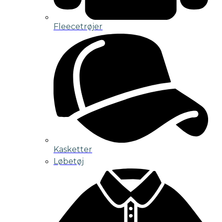
Fleecetrøjer
Kasketter
Løbetøj