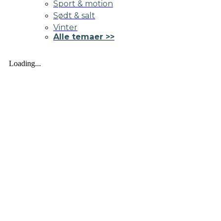
Sport & motion
Sødt & salt
Vinter
Alle temaer >>
Loading...