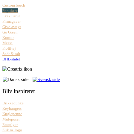
CustomTouch
Populære
Eksklusive
Firmagaver
Give-aways
Go Green
Kontor
Messe
Profiltøj
Sødt & salt
DHL-stafet
Bliv inspireret
Drikkedunke
Keyhangers
Kuglepenne
Muleposer
Paraplyer
Slik m. logo