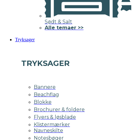
Sødt & Salt
Alle temaer >>
Tryksager
TRYKSAGER
Bannere
Beachflag
Blokke
Brochurer & foldere
Flyers & løsblade
Klistermærker
Navneskilte
Notesbøger