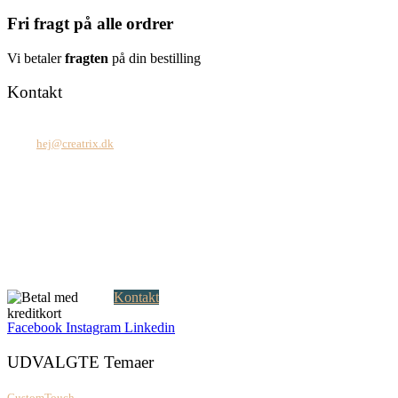
Fri fragt på alle ordrer
Vi betaler
fragten
på din bestilling
Kontakt
Tel: +45 7171 2071
Mail:
hej@creatrix.dk
Creatrix ApS
Falkoner Allé 1, 3.
DK-2000 Frederiksberg
CVR: 37 79 59 68
Åbningstider:
Mandag – fredag: 08.00 – 17.00
Kontakt
Facebook
Instagram
Linkedin
UDVALGTE Temaer
CustomTouch