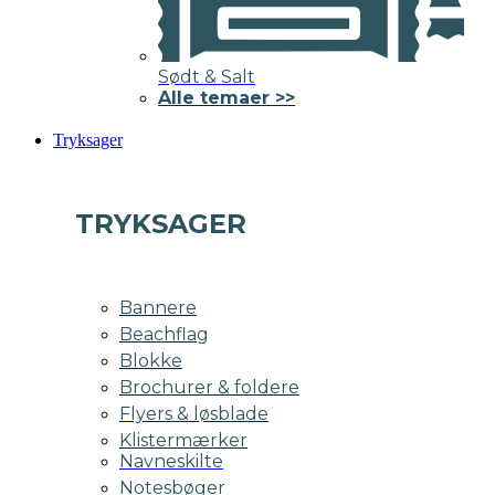
Sødt & Salt
Alle temaer >>
Tryksager
TRYKSAGER
Bannere
Beachflag
Blokke
Brochurer & foldere
Flyers & løsblade
Klistermærker
Navneskilte
Notesbøger