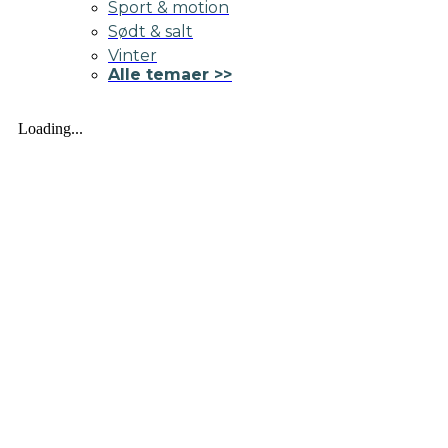
Sport & motion
Sødt & salt
Vinter
Alle temaer >>
Loading...