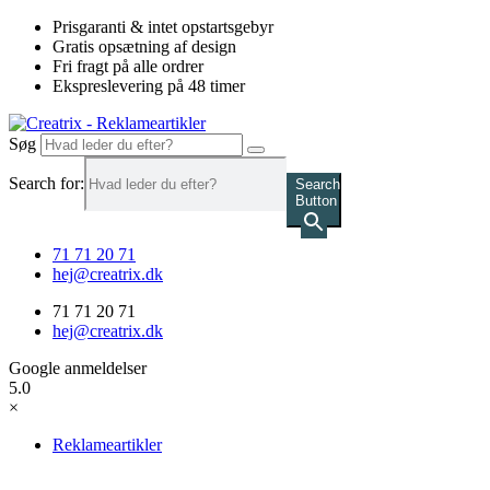
Videre
Prisgaranti & intet opstartsgebyr
til
Gratis opsætning af design
indhold
Fri fragt på alle ordrer
Ekspreslevering på 48 timer
Søg
Search for:
Search
Button
71 71 20 71
hej@creatrix.dk
71 71 20 71
hej@creatrix.dk
Google anmeldelser
5.0
×
Reklameartikler