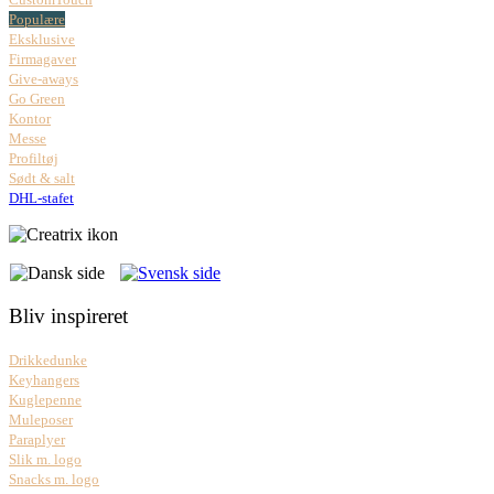
Populære
Eksklusive
Firmagaver
Give-aways
Go Green
Kontor
Messe
Profiltøj
Sødt & salt
DHL-stafet
Bliv inspireret
Drikkedunke
Keyhangers
Kuglepenne
Muleposer
Paraplyer
Slik m. logo
Snacks m. logo