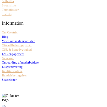
Solbriller
Sweatshirts
Termoflasker
T-shirts
Information
Om Creatrix
Blog
Viden om reklameartikler
Ofte stillede spørgsmål
CSR & Bæredygtighed
ESG-engagement
Gavekort
Onboarding af medarbejdere
Ekspreslevering
Kvalitetspolitik
Handelsbetingelser
Skabeloner