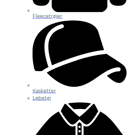
Fleecetrøjer
Kasketter
Løbetøj